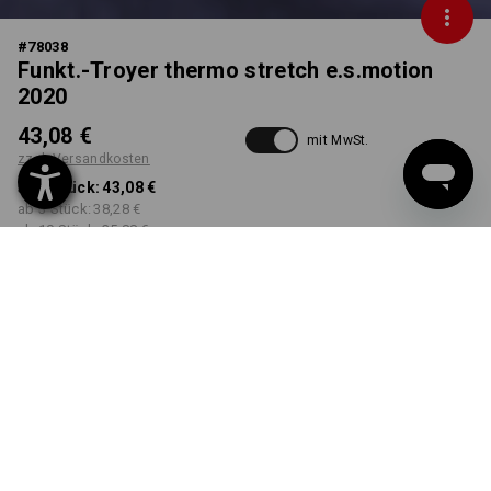
#
78038
Funkt.-Troyer thermo stretch e.s.motion
2020
43,08 €
mit MwSt.
zzgl. Versandkosten
ab 1 Stück:
43,08 €
ab 3 Stück:
38,28 €
ab 10 Stück:
35,88 €
Workwearstore
Lieferzeit ca. 2-4 Werktage
Verfügbarkeit
FARBE
GRÖSSE
S
wählen
wählen
dunkelblau / atoll
Mengenrabatt