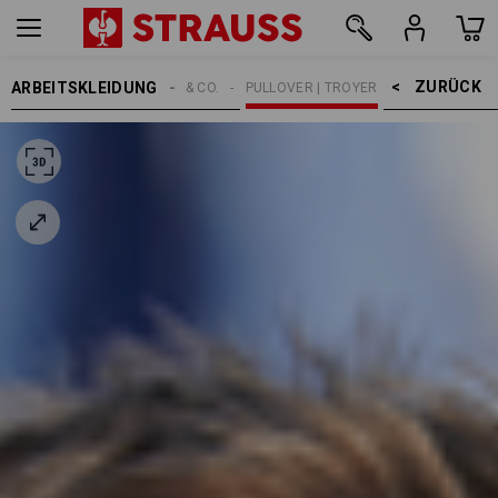
ZURÜCK    >
ARBEITSKLEIDUNG
HERREN
SHIRTS & CO.
PULLOVER | TROYER