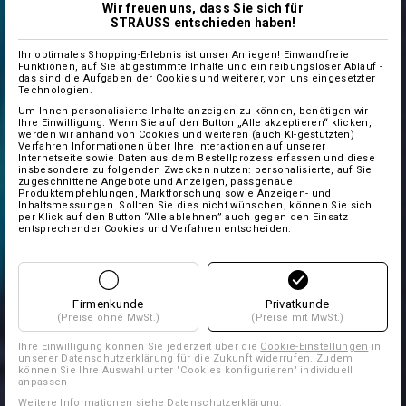
Wir freuen uns, dass Sie sich für
STRAUSS entschieden haben!
Ihr optimales Shopping-Erlebnis ist unser Anliegen! Einwandfreie
Funktionen, auf Sie abgestimmte Inhalte und ein reibungsloser Ablauf -
das sind die Aufgaben der Cookies und weiterer, von uns eingesetzter
Technologien.
Um Ihnen personalisierte Inhalte anzeigen zu können, benötigen wir
Ihre Einwilligung. Wenn Sie auf den Button „Alle akzeptieren“ klicken,
werden wir anhand von Cookies und weiteren (auch KI-gestützten)
Verfahren Informationen über Ihre Interaktionen auf unserer
Internetseite sowie Daten aus dem Bestellprozess erfassen und diese
insbesondere zu folgenden Zwecken nutzen: personalisierte, auf Sie
zugeschnittene Angebote und Anzeigen, passgenaue
Produktempfehlungen, Marktforschung sowie Anzeigen- und
Inhaltsmessungen. Sollten Sie dies nicht wünschen, können Sie sich
per Klick auf den Button “Alle ablehnen” auch gegen den Einsatz
entsprechender Cookies und Verfahren entscheiden.
Firmenkunde
Privatkunde
(Preise ohne MwSt.)
(Preise mit MwSt.)
Ihre Einwilligung können Sie jederzeit über die
Cookie-Einstellungen
in
unserer Datenschutzerklärung für die Zukunft widerrufen. Zudem
können Sie Ihre Auswahl unter "Cookies konfigurieren" individuell
anpassen
Weitere Informationen siehe
Datenschutzerklärung
.