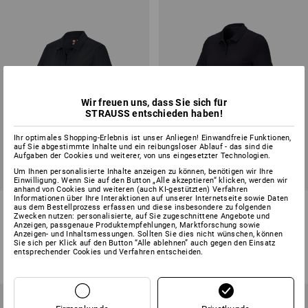
Wir freuen uns, dass Sie sich für
STRAUSS entschieden haben!
Ihr optimales Shopping-Erlebnis ist unser Anliegen! Einwandfreie Funktionen,
auf Sie abgestimmte Inhalte und ein reibungsloser Ablauf - das sind die
Aufgaben der Cookies und weiterer, von uns eingesetzter Technologien.
Um Ihnen personalisierte Inhalte anzeigen zu können, benötigen wir Ihre
Einwilligung. Wenn Sie auf den Button „Alle akzeptieren“ klicken, werden wir
anhand von Cookies und weiteren (auch KI-gestützten) Verfahren
Informationen über Ihre Interaktionen auf unserer Internetseite sowie Daten
e.s. Piqué-Polo cotton light,
e.s. Piqué-Polo cotton stretch,
aus dem Bestellprozess erfassen und diese insbesondere zu folgenden
Damen
Damen
Zwecken nutzen: personalisierte, auf Sie zugeschnittene Angebote und
Anzeigen, passgenaue Produktempfehlungen, Marktforschung sowie
Anzeigen- und Inhaltsmessungen. Sollten Sie dies nicht wünschen, können
7
Farben
17
Farben
Sie sich per Klick auf den Button “Alle ablehnen” auch gegen den Einsatz
ab
15,48 €
ab
26,28 €
entsprechender Cookies und Verfahren entscheiden.
(m. MwSt.) ab 10 Stück
(m. MwSt.) ab 10 Stück