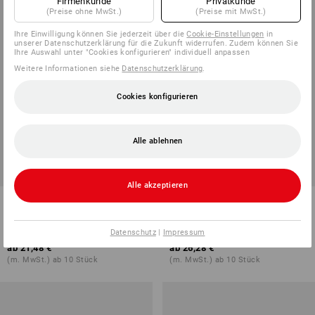
Firmenkunde
Privatkunde
(Preise ohne MwSt.)
(Preise mit MwSt.)
Ihre Einwilligung können Sie jederzeit über die
Cookie-Einstellungen
in
unserer Datenschutzerklärung für die Zukunft widerrufen. Zudem können Sie
Ihre Auswahl unter "Cookies konfigurieren" individuell anpassen
Weitere Informationen siehe
Datenschutzerklärung
.
Cookies konfigurieren
Alle ablehnen
Alle akzeptieren
Piquékleid e.s.avida
e.s. Piqué-Polo cotton stretch,
Damen, plus fit
Datenschutz
|
Impressum
9
Farben
17
Farben
ab
21,48 €
ab
26,28 €
(m. MwSt.) ab 10 Stück
(m. MwSt.) ab 10 Stück