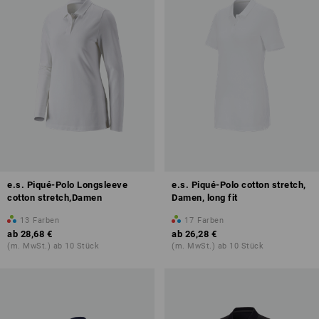
e.s. Piqué-Polo Longsleeve
e.s. Piqué-Polo cotton stretch,
cotton stretch,Damen
Damen, long fit
13
Farben
17
Farben
ab
28,68 €
ab
26,28 €
(m. MwSt.) ab 10 Stück
(m. MwSt.) ab 10 Stück