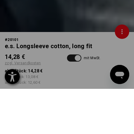
#
20101
e.s. Longsleeve cotton, long fit
14,28 €
mit MwSt.
zzgl. Versandkosten
ab 1 Stück:
14,28 €
ab 5 Stück:
13,08 €
ab 30 Stück:
12,60 €
nicht verfügbar im
Lieferzeit ca. 2-4 Werktage
Workwearstore
FARBE
GRÖSSE
M
wählen
wählen