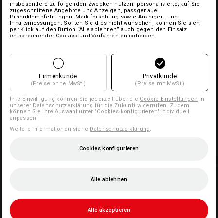
insbesondere zu folgenden Zwecken nutzen: personalisierte, auf Sie
zugeschnittene Angebote und Anzeigen, passgenaue
Produktempfehlungen, Marktforschung sowie Anzeigen- und
Inhaltsmessungen. Sollten Sie dies nicht wünschen, können Sie sich
per Klick auf den Button “Alle ablehnen” auch gegen den Einsatz
entsprechender Cookies und Verfahren entscheiden.
Firmenkunde
Privatkunde
(Preise ohne MwSt.)
(Preise mit MwSt.)
Ihre Einwilligung können Sie jederzeit über die
Cookie-Einstellungen
in
unserer Datenschutzerklärung für die Zukunft widerrufen. Zudem
können Sie Ihre Auswahl unter "Cookies konfigurieren" individuell
anpassen
Weitere Informationen siehe
Datenschutzerklärung
.
Cookies konfigurieren
Alle ablehnen
Alle akzeptieren