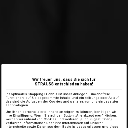
Wir freuen uns, dass Sie sich für
STRAUSS entschieden haben!
Ihr optimales Shopping-Erlebnis ist unser Anliegen! Einwandfreie
Funktionen, auf Sie abgestimmte Inhalte und ein reibungsloser Ablauf -
das sind die Aufgaben der Cookies und weiterer, von uns eingesetzter
Technologien.
Um Ihnen personalisierte Inhalte anzeigen zu können, benötigen wir
Ihre Einwilligung. Wenn Sie auf den Button „Alle akzeptieren“ klicken,
werden wir anhand von Cookies und weiteren (auch KI-gestützten)
Verfahren Informationen über Ihre Interaktionen auf unserer
Internetseite sowie Daten aus dem Bestellprozess erfassen und diese