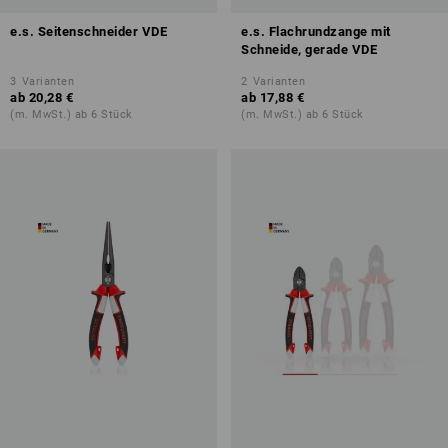
e.s. Seitenschneider VDE
e.s. Flachrundzange mit
Schneide, gerade VDE
3
Varianten
2
Varianten
ab
20,28 €
ab
17,88 €
(m. MwSt.) ab 6 Stück
(m. MwSt.) ab 6 Stück