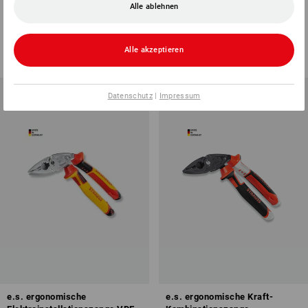
Alle ablehnen
Schneide, gebogen
VDE
1
Variante
3
Varianten
ab
17,88 €
ab
19,08 €
Alle akzeptieren
(m. MwSt.) ab 6 Stück
(m. MwSt.) ab 6 Stück
Datenschutz
|
Impressum
e.s. ergonomische
e.s. ergonomische Kraft-