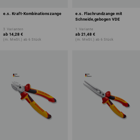
e.s. Kraft-Kombinationszange
e.s. Flachrundzange mit
Schneide,gebogen VDE
3
Varianten
1
Variante
ab
14,28 €
ab
21,48 €
(m. MwSt.) ab 6 Stück
(m. MwSt.) ab 6 Stück