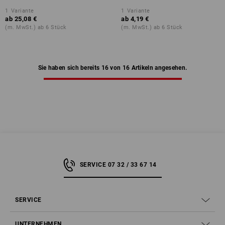
1
Variante
1
Variante
ab
25,08 €
ab
4,19 €
(m. MwSt.) ab 6 Stück
(m. MwSt.) ab 6 Stück
Sie haben sich bereits 16 von 16 Artikeln angesehen.
SERVICE 07 32 / 33 67 14
SERVICE
UNTERNEHMEN