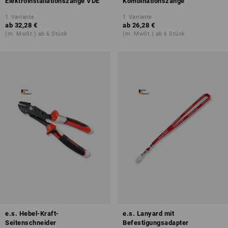
Elektroinstallationszange VDE
Kombinationszange
1
Variante
1
Variante
ab
32,28 €
ab
26,28 €
(m. MwSt.) ab 6 Stück
(m. MwSt.) ab 6 Stück
e.s. Hebel-Kraft-
e.s. Lanyard mit
Seitenschneider
Befestigungsadapter