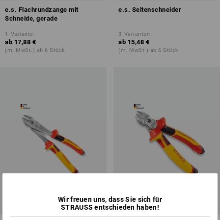
e.s. Flachrundzange mit
e.s. Seitenschneider
Schneide, gerade
1
Variante
3
Varianten
ab
17,88 €
ab
15,48 €
(m. MwSt.) ab 6 Stück
(m. MwSt.) ab 6 Stück
Wir freuen uns, dass Sie sich für
STRAUSS entschieden haben!