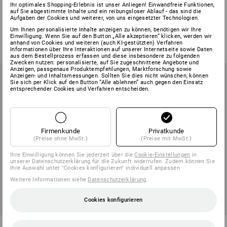
e.s. Kraft-Seitenschneider VDE
e.s. Elektriker-Seitenschneider
Ihr optimales Shopping-Erlebnis ist unser Anliegen! Einwandfreie Funktionen,
auf Sie abgestimmte Inhalte und ein reibungsloser Ablauf - das sind die
VDE
Aufgaben der Cookies und weiterer, von uns eingesetzter Technologien.
4
Varianten
2
Varianten
Um Ihnen personalisierte Inhalte anzeigen zu können, benötigen wir Ihre
Einwilligung. Wenn Sie auf den Button „Alle akzeptieren“ klicken, werden wir
ab
22,68 €
ab
26,28 €
anhand von Cookies und weiteren (auch KI-gestützten) Verfahren
(m. MwSt.) ab 6 Stück
(m. MwSt.) ab 6 Stück
Informationen über Ihre Interaktionen auf unserer Internetseite sowie Daten
aus dem Bestellprozess erfassen und diese insbesondere zu folgenden
Zwecken nutzen: personalisierte, auf Sie zugeschnittene Angebote und
Anzeigen, passgenaue Produktempfehlungen, Marktforschung sowie
Anzeigen- und Inhaltsmessungen. Sollten Sie dies nicht wünschen, können
Sie sich per Klick auf den Button “Alle ablehnen” auch gegen den Einsatz
entsprechender Cookies und Verfahren entscheiden.
Firmenkunde
Privatkunde
(Preise ohne MwSt.)
(Preise mit MwSt.)
Ihre Einwilligung können Sie jederzeit über die
Cookie-Einstellungen
in
unserer Datenschutzerklärung für die Zukunft widerrufen. Zudem können Sie
Ihre Auswahl unter "Cookies konfigurieren" individuell anpassen
Weitere Informationen siehe
Datenschutzerklärung
.
Cookies konfigurieren
e.s. Flachrundzange mit
e.s. Kraft-Kombinationszange