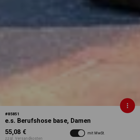
#
85851
e.s. Berufshose base, Damen
55,08 €
mit MwSt.
zzgl. Versandkosten