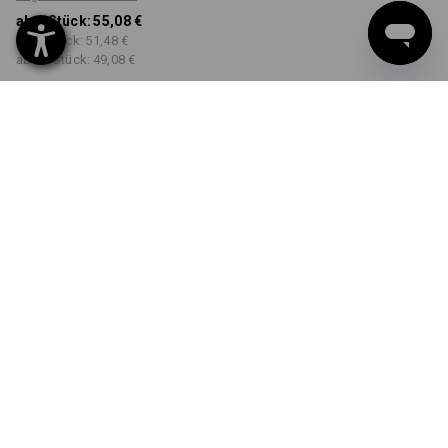
ab 1 Stück:
55,08 €
ab 3 Stück:
51,48 €
ab 10 Stück:
49,08 €
nicht verfügbar im
Lieferzeit ca. 2-4 Werktage
Workwearstore
FARBE
GRÖSSE
34
wählen
wählen
schwarz
Mengenrabatt
ab 1 Stück
ab 3 Stück
ab 10 Stück
Ersparnis:
Ersparnis:
Ersparnis:
0
%/
Stück
7
%/
Stück
11
%/
Stück