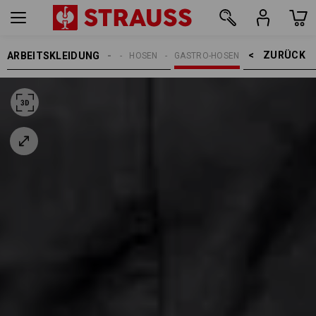
ZURÜCK    >
ARBEITSKLEIDUNG
DAMEN
HOSEN
GASTRO-HOSEN