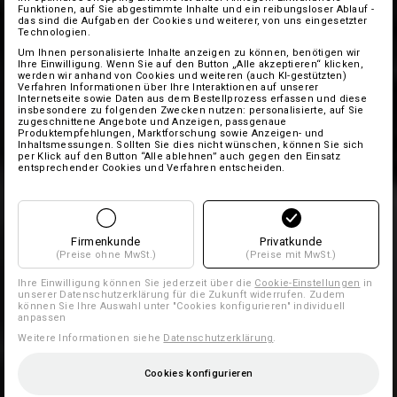
Funktionen, auf Sie abgestimmte Inhalte und ein reibungsloser Ablauf -
das sind die Aufgaben der Cookies und weiterer, von uns eingesetzter
Technologien.
Um Ihnen personalisierte Inhalte anzeigen zu können, benötigen wir
Ihre Einwilligung. Wenn Sie auf den Button „Alle akzeptieren“ klicken,
werden wir anhand von Cookies und weiteren (auch KI-gestützten)
Verfahren Informationen über Ihre Interaktionen auf unserer
Internetseite sowie Daten aus dem Bestellprozess erfassen und diese
insbesondere zu folgenden Zwecken nutzen: personalisierte, auf Sie
zugeschnittene Angebote und Anzeigen, passgenaue
Produktempfehlungen, Marktforschung sowie Anzeigen- und
Inhaltsmessungen. Sollten Sie dies nicht wünschen, können Sie sich
per Klick auf den Button “Alle ablehnen” auch gegen den Einsatz
entsprechender Cookies und Verfahren entscheiden.
Firmenkunde
Privatkunde
(Preise ohne MwSt.)
(Preise mit MwSt.)
Ihre Einwilligung können Sie jederzeit über die
Cookie-Einstellungen
in
unserer Datenschutzerklärung für die Zukunft widerrufen. Zudem
können Sie Ihre Auswahl unter "Cookies konfigurieren" individuell
anpassen
Weitere Informationen siehe
Datenschutzerklärung
.
Cookies konfigurieren