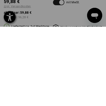
59,88 €
mit MwSt.
zzgl. Versandkosten
ab 1 Paar:
59,88 €
ab 3 Paar:
56,28 €
Lieferzeit ca. 2-4 Werktage
Workwearstore Verfügbarkeit
FARBE
GRÖSSE
26
wählen
wählen
traube / hellcyan / warnrot
Mengenrabatt
ab 1 Paar
ab 3 Paar
Ersparnis:
Ersparnis:
0
%/
Paar
6
%/
Paar