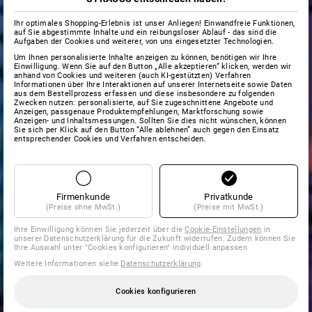
Ihr optimales Shopping-Erlebnis ist unser Anliegen! Einwandfreie Funktionen,
auf Sie abgestimmte Inhalte und ein reibungsloser Ablauf - das sind die
Aufgaben der Cookies und weiterer, von uns eingesetzter Technologien.
Um Ihnen personalisierte Inhalte anzeigen zu können, benötigen wir Ihre
Einwilligung. Wenn Sie auf den Button „Alle akzeptieren“ klicken, werden wir
anhand von Cookies und weiteren (auch KI-gestützten) Verfahren
Informationen über Ihre Interaktionen auf unserer Internetseite sowie Daten
aus dem Bestellprozess erfassen und diese insbesondere zu folgenden
Zwecken nutzen: personalisierte, auf Sie zugeschnittene Angebote und
Anzeigen, passgenaue Produktempfehlungen, Marktforschung sowie
Anzeigen- und Inhaltsmessungen. Sollten Sie dies nicht wünschen, können
Sie sich per Klick auf den Button “Alle ablehnen” auch gegen den Einsatz
entsprechender Cookies und Verfahren entscheiden.
Firmenkunde
Privatkunde
(Preise ohne MwSt.)
(Preise mit MwSt.)
Ihre Einwilligung können Sie jederzeit über die
Cookie-Einstellungen
in
unserer Datenschutzerklärung für die Zukunft widerrufen. Zudem können Sie
Ihre Auswahl unter "Cookies konfigurieren" individuell anpassen
Weitere Informationen siehe
Datenschutzerklärung
.
Cookies konfigurieren