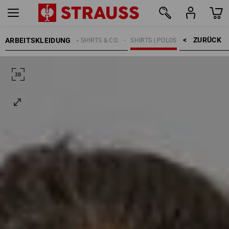
ZURÜCK    >
ARBEITSKLEIDUNG
KINDER
SHIRTS & CO.
SHIRTS | POLOS