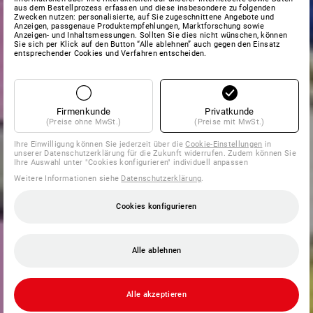
aus dem Bestellprozess erfassen und diese insbesondere zu folgenden
Zwecken nutzen: personalisierte, auf Sie zugeschnittene Angebote und
Anzeigen, passgenaue Produktempfehlungen, Marktforschung sowie
Anzeigen- und Inhaltsmessungen. Sollten Sie dies nicht wünschen, können
Sie sich per Klick auf den Button “Alle ablehnen” auch gegen den Einsatz
entsprechender Cookies und Verfahren entscheiden.
Firmenkunde
Privatkunde
(Preise ohne MwSt.)
(Preise mit MwSt.)
Ihre Einwilligung können Sie jederzeit über die
Cookie-Einstellungen
in
unserer Datenschutzerklärung für die Zukunft widerrufen. Zudem können Sie
Ihre Auswahl unter "Cookies konfigurieren" individuell anpassen
Weitere Informationen siehe
Datenschutzerklärung
.
Cookies konfigurieren
Alle ablehnen
Alle akzeptieren