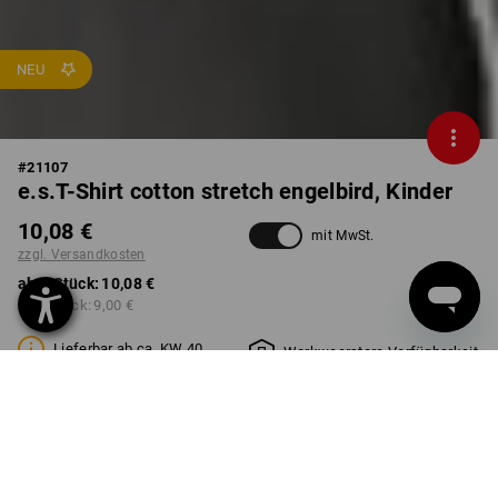
NEU
#
21107
e.s.T-Shirt cotton stretch engelbird, Kinder
10,08 €
mit MwSt.
zzgl. Versandkosten
ab 1 Stück:
10,08 €
ab 3 Stück:
9,00 €
Lieferbar ab ca. KW 40
Workwearstore Verfügbarkeit
FARBE
GRÖSSE
98/104
wählen
wählen
engelbird5 / schwarz