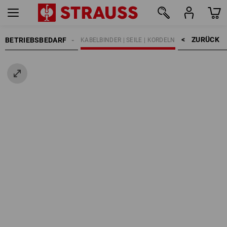
ZURÜCK    >
BETRIEBSBEDARF
BEFESTIGUNGSTECHNIK
KABELBINDER | SEILE | KORDELN