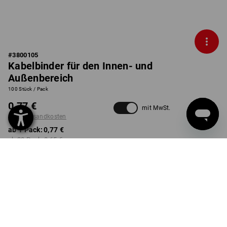
#
3800105
Kabelbinder für den Innen- und
Außenbereich
100 Stück / Pack
0,77 €
mit MwSt.
zzgl. Versandkosten
ab 1 Pack:
0,77 €
ab 20 Pack:
0,65 €
ab 100 Pack:
0,53 €
nicht verfügbar im
Lieferzeit ca. 2-4 Werktage
Workwearstore
FARBE
AUSFÜHRUNG
98 x 2,5 mm
wählen
wählen