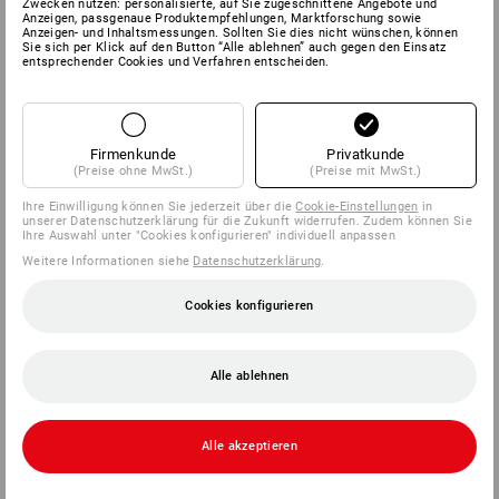
Zwecken nutzen: personalisierte, auf Sie zugeschnittene Angebote und
Anzeigen, passgenaue Produktempfehlungen, Marktforschung sowie
Anzeigen- und Inhaltsmessungen. Sollten Sie dies nicht wünschen, können
Sie sich per Klick auf den Button “Alle ablehnen” auch gegen den Einsatz
entsprechender Cookies und Verfahren entscheiden.
Firmenkunde
Privatkunde
(Preise ohne MwSt.)
(Preise mit MwSt.)
Ihre Einwilligung können Sie jederzeit über die
Cookie-Einstellungen
in
unserer Datenschutzerklärung für die Zukunft widerrufen. Zudem können Sie
Ihre Auswahl unter "Cookies konfigurieren" individuell anpassen
Weitere Informationen siehe
Datenschutzerklärung
.
Cookies konfigurieren
Alle ablehnen
Alle akzeptieren