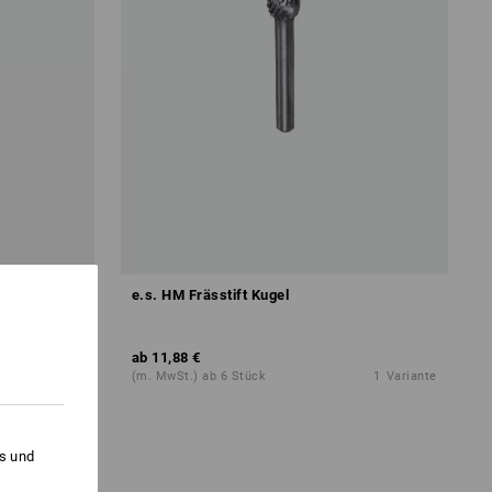
e.s. HM Frässtift Kugel
ab
11,88 €
1
Variante
(m. MwSt.) ab 6 Stück
1
Variante
es und