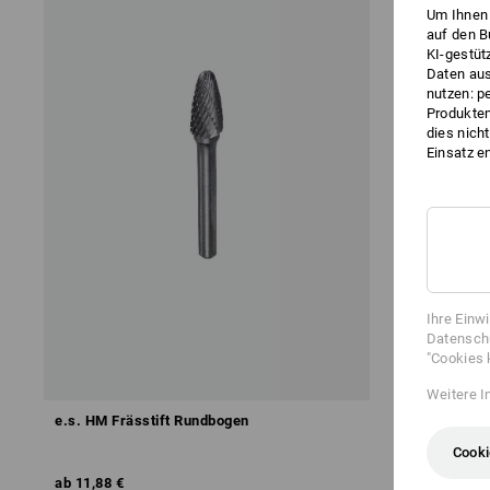
Um Ihnen 
auf den B
KI-gestüt
Daten aus
nutzen: p
Produktem
dies nich
Einsatz e
Ihre Einw
Datenschu
"Cookies 
Weitere I
e.s. HM Frässtift Rundbogen
e.s. HM Fräs
Cooki
ab
11,88 €
ab
11,88 €