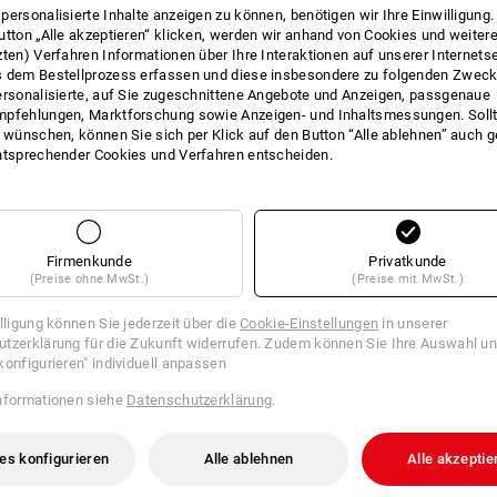
personalisierte Inhalte anzeigen zu können, benötigen wir Ihre Einwilligung
utton „Alle akzeptieren“ klicken, werden wir anhand von Cookies und weiter
zten) Verfahren Informationen über Ihre Interaktionen auf unserer Internets
 dem Bestellprozess erfassen und diese insbesondere zu folgenden Zwec
ersonalisierte, auf Sie zugeschnittene Angebote und Anzeigen, passgenaue
pfehlungen, Marktforschung sowie Anzeigen- und Inhaltsmessungen. Sollt
t wünschen, können Sie sich per Klick auf den Button “Alle ablehnen” auch 
ntsprechender Cookies und Verfahren entscheiden.
Firmenkunde
Privatkunde
(Preise ohne MwSt.)
(Preise mit MwSt.)
illigung können Sie jederzeit über die
Cookie-Einstellungen
in unserer
tzerklärung für die Zukunft widerrufen. Zudem können Sie Ihre Auswahl un
konfigurieren" individuell anpassen
nformationen siehe
Datenschutzerklärung
.
stift Zyl. Stirnverzahnung
es konfigurieren
Alle ablehnen
Alle akzeptie