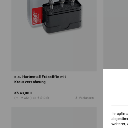
e.s. Hartmetall Frässtifte mit
e.s. HM Frä
Kreuzverzahnung
ab
43,08 €
ab
11,88 €
(m. MwSt.) ab 6 Stück
3
Varianten
(m. MwSt.) ab
Ihr optim
abgestimm
weiterer,