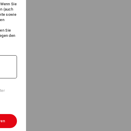
. Wenn Sie
en (auch
eite sowie
ken
en Sie
gegen den
ter
ren