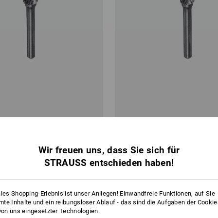
sstift Spitzbogen
e.s. HM Frässtift Walzenrund
Wir freuen uns, dass Sie sich für
ab
11,88 €
STRAUSS entschieden haben!
 6 Stück
1
Variante
(m. MwSt.) ab 6 Stück
ales Shopping-Erlebnis ist unser Anliegen! Einwandfreie Funktionen, auf Sie
te Inhalte und ein reibungsloser Ablauf - das sind die Aufgaben der Cooki
 von uns eingesetzter Technologien.