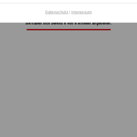
 6 Stück
1
Variante
Datenschutz
|
Impressum
Sie haben sich bereits 6 von 6 Artikeln angesehen.