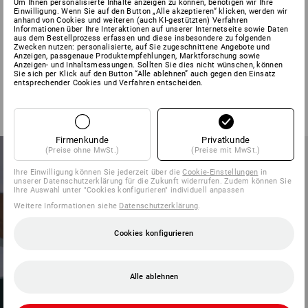
Um Ihnen personalisierte Inhalte anzeigen zu können, benötigen wir Ihre
Einwilligung. Wenn Sie auf den Button „Alle akzeptieren“ klicken, werden wir
STARK, WENN’S
anhand von Cookies und weiteren (auch KI-gestützten) Verfahren
Informationen über Ihre Interaktionen auf unserer Internetseite sowie Daten
aus dem Bestellprozess erfassen und diese insbesondere zu folgenden
Zwecken nutzen: personalisierte, auf Sie zugeschnittene Angebote und
HEISS HERGEHT
Anzeigen, passgenaue Produktempfehlungen, Marktforschung sowie
Anzeigen- und Inhaltsmessungen. Sollten Sie dies nicht wünschen, können
Sie sich per Klick auf den Button “Alle ablehnen” auch gegen den Einsatz
entsprechender Cookies und Verfahren entscheiden.
Firmenkunde
Privatkunde
(Preise ohne MwSt.)
(Preise mit MwSt.)
Ihre Einwilligung können Sie jederzeit über die
Cookie-Einstellungen
in
unserer Datenschutzerklärung für die Zukunft widerrufen. Zudem können Sie
Ihre Auswahl unter "Cookies konfigurieren" individuell anpassen
Weitere Informationen siehe
Datenschutzerklärung
.
Cookies konfigurieren
Alle ablehnen