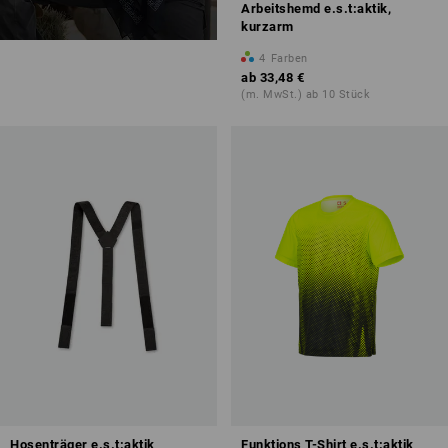
Arbeitshemd e.s.t:aktik,
kurzarm
4
Farben
ab
33,48 €
(m. MwSt.) ab 10 Stück
Hosenträger e.s.t:aktik
Funktions T-Shirt e.s.t:aktik