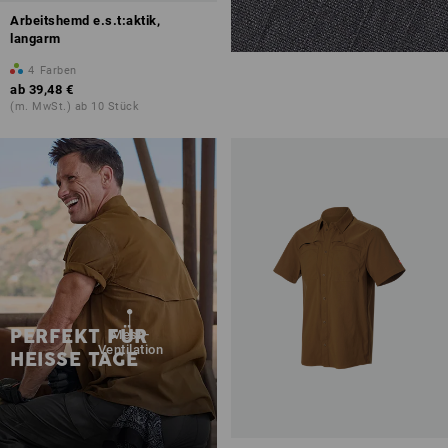
Arbeitshemd e.s.t:aktik,
langarm
4
Farben
ab
39,48 €
(m. MwSt.) ab 10 Stück
PERFEKT FÜR
Mesh-
Ventilation
HEISSE TAGE