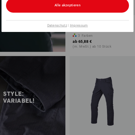
Alle akzeptieren
Latzhose e.s.t:aktik light
Datenschutz
|
Impressum
ripstop
3
Farben
ab
65,88 €
(m. MwSt.) ab 10 Stück
STYLE:
VARIABEL!