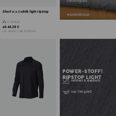
carbongrau
Short e.s.t:aktik light ripstop
wüstenbraun
4
Farben
ab
44,28 €
(m. MwSt.) ab 10 Stück
POWER-STOFF!
RIPSTOP LIGHT
reißfest & elastisch
nur 156 g/m2