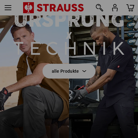
E.S.T:AKTIK
8
alle Produkte