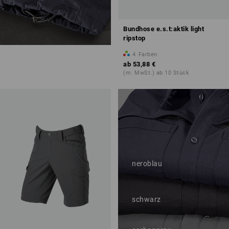
Bundhose e.s.t:aktik light
ripstop
4
Farben
ab
53,88 €
Regulierbare
(m. MwSt.) ab 10 Stück
Beinweite
neroblau
schwarz