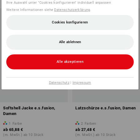
Ihre Auswahl unter "Cookies konfigurieren" individuell anpassen
Weitere Informationen siehe
Datenschutzerklärung
.
Cookies konfigurieren
Alle ablehnen
Alle akzeptieren
Datenschutz
|
Impressum
Softshell Jacke e.s.fusion,
Latzschürze e.s.fusion, Damen
Damen
1
Farbe
2
Farben
ab
65,88 €
ab
27,48 €
(m. MwSt.) ab 10 Stück
(m. MwSt.) ab 10 Stück