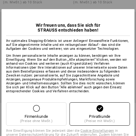
(m. MwSt.) ab 10 Stück
(m. MwSt.) ab 10 Stück
Wir freuen uns, dass Sie sich für
STRAUSS entschieden haben!
Ihr optimales Shopping-Erlebnis ist unser Anliegen! Einwandfreie Funktionen,
auf Sie abgestimmte Inhalte und ein reibungsloser Ablauf - das sind die
Aufgaben der Cookies und weiterer, von uns eingesetzter Technologien.
Um Ihnen personalisierte Inhalte anzeigen zu können, benötigen wir Ihre
Einwilligung. Wenn Sie auf den Button „Alle akzeptieren“ klicken, werden wir
anhand von Cookies und weiteren (auch KI-gestützten) Verfahren
Informationen über Ihre Interaktionen auf unserer Internetseite sowie Daten
aus dem Bestellprozess erfassen und diese insbesondere zu folgenden
Zwecken nutzen: personalisierte, auf Sie zugeschnittene Angebote und
Anzeigen, passgenaue Produktempfehlungen, Marktforschung sowie
Anzeigen- und Inhaltsmessungen. Sollten Sie dies nicht wünschen, können
Sie sich per Klick auf den Button “Alle ablehnen” auch gegen den Einsatz
entsprechender Cookies und Verfahren entscheiden.
SALE -47%
Berufsjacke langarm
Bandana e.s.fusion
e.s.fusion, Damen
Firmenkunde
Privatkunde
(Preise ohne MwSt.)
(Preise mit MwSt.)
3
Farben
4
Farben
ab
89,88 €
ab
46,79 €
ab
13,08 €
Ihre Einwilligung können Sie jederzeit über die
Cookie-Einstellungen
in
(m. MwSt.)
unserer Datenschutzerklärung für die Zukunft widerrufen. Zudem können Sie
(m. MwSt.) ab 3 Stück