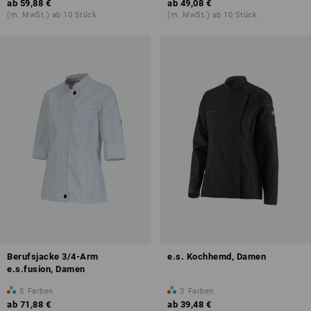
ab
59,88 €
ab
49,08 €
(m. MwSt.) ab 10 Stück
(m. MwSt.) ab 10 Stück
Berufsjacke 3/4-Arm
e.s. Kochhemd, Damen
e.s.fusion, Damen
5
Farben
3
Farben
ab
71,88 €
ab
39,48 €