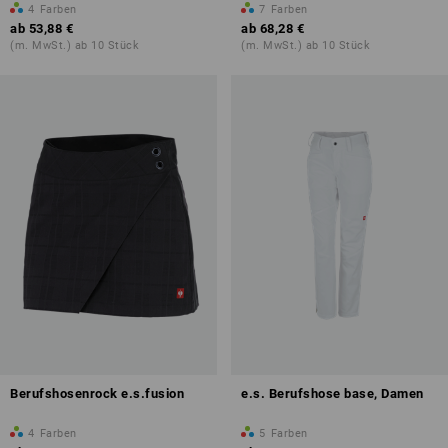
4
Farben
7
Farben
ab
53,88 €
ab
68,28 €
(m. MwSt.) ab 10 Stück
(m. MwSt.) ab 10 Stück
Berufshosenrock e.s.fusion
e.s. Berufshose base, Damen
4
Farben
5
Farben