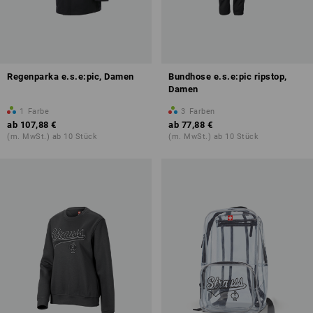
Regenparka e.s.e:pic, Damen
Bundhose e.s.e:pic ripstop,
Damen
1
Farbe
3
Farben
ab
107,88 €
ab
77,88 €
(m. MwSt.) ab 10 Stück
(m. MwSt.) ab 10 Stück