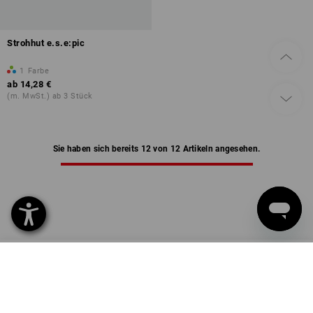
Strohhut e.s.e:pic
1
Farbe
ab
14,28 €
(m. MwSt.) ab 3 Stück
Sie haben sich bereits 12 von 12 Artikeln angesehen.
SERVICE 07 32 / 33 67 14