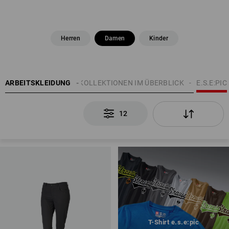
Herren
Damen
Kinder
EN
ARBEITSKLEIDUNG
THEMEN
E.S. KOLLEKTIONEN IM ÜBERBLICK
E.S.E:PIC
12
T-Shirt e.s.e:pic