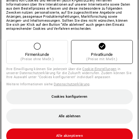
anhand von Cookies und weiteren (auch KI-gestützten) Verfahren
Informationen über Ihre Interaktionen auf unserer Internetseite sowie Daten
aus dem Bestellprozess erfassen und diese insbesondere zu folgenden
Zwecken nutzen: personalisierte, auf Sie zugeschnittene Angebote und
Anzeigen, passgenaue Produktempfehlungen, Marktforschung sowie
Anzeigen- und Inhaltsmessungen. Sollten Sie dies nicht wünschen, können
Sie sich per Klick auf den Button “Alle ablehnen” auch gegen den Einsatz
entsprechender Cookies und Verfahren entscheiden.
T-Shirt e.s.e:pic, Damen
Faserpelz Kapuzenjacke
e.s.e:pic, Damen
Firmenkunde
Privatkunde
(Preise ohne MwSt.)
(Preise mit MwSt.)
8
Farben
3
Farben
ab
16,68 €
ab
59,88 €
Ihre Einwilligung können Sie jederzeit über die
Cookie-Einstellungen
in
(m. MwSt.) ab 10 Stück
(m. MwSt.) ab 10 Stück
unserer Datenschutzerklärung für die Zukunft widerrufen. Zudem können Sie
Ihre Auswahl unter "Cookies konfigurieren" individuell anpassen
Weitere Informationen siehe
Datenschutzerklärung
.
Cookies konfigurieren
Alle ablehnen
Alle akzeptieren