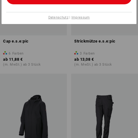
Datenschutz
|
Impressum
Cap e.s.e:pic
Strickmütze e.s.e:pic
6
Farben
3
Farben
ab
11,88 €
ab
13,08 €
(m. MwSt.) ab 3 Stück
(m. MwSt.) ab 3 Stück