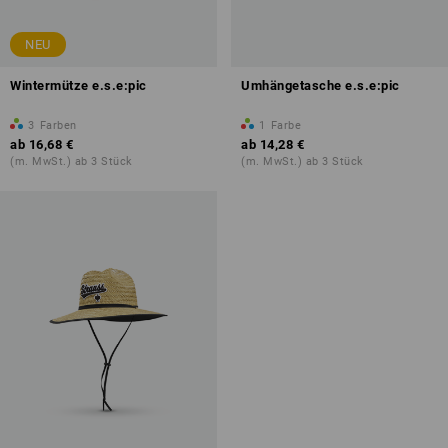
NEU
Wintermütze e.s.e:pic
Umhängetasche e.s.e:pic
3
Farben
1
Farbe
ab
16,68 €
ab
14,28 €
(m. MwSt.) ab 3 Stück
(m. MwSt.) ab 3 Stück