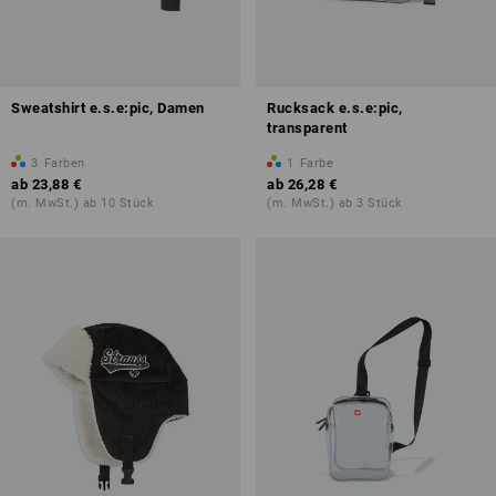
Sweatshirt e.s.e:pic, Damen
Rucksack e.s.e:pic,
transparent
3
Farben
1
Farbe
ab
23,88 €
ab
26,28 €
(m. MwSt.) ab 10 Stück
(m. MwSt.) ab 3 Stück