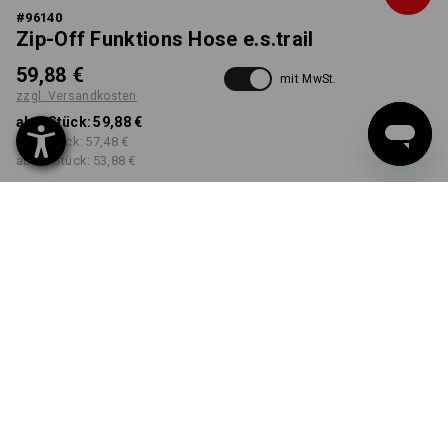
#
96140
Zip-Off Funktions Hose e.s.trail
59,88 €
mit MwSt.
zzgl. Versandkosten
ab 1 Stück:
59,88 €
ab 3 Stück:
57,48 €
ab 10 Stück:
53,88 €
Workwearstore
Lieferbar ab ca. KW 36
Verfügbarkeit
FARBE
GRÖSSE
46
wählen
wählen
schwarz
Mengenrabatt
ab 1 Stück
ab 3 Stück
ab 10 Stück
Ersparnis:
Ersparnis:
Ersparnis: