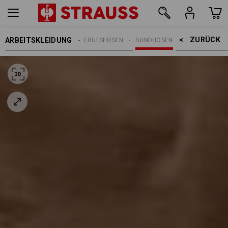
ZURÜCK    >
ARBEITSKLEIDUNG
REN
ARBEITSHOSEN
BERUFSHOSEN
BUNDHOSEN