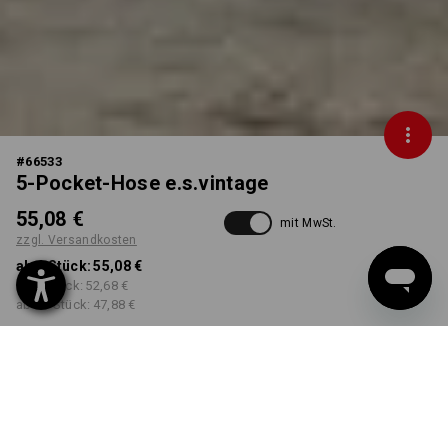
#
66533
5-Pocket-Hose e.s.vintage
55,08 €
mit MwSt.
zzgl. Versandkosten
ab 1 Stück:
55,08 €
ab 3 Stück:
52,68 €
ab 10 Stück:
47,88 €
Workwearstore
Lieferzeit ca. 2-4 Werktage
Verfügbarkeit
FARBE
GRÖSSE