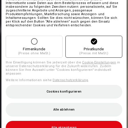
Internetseite sowie Daten aus dem Bestellprozess erfassen und diese
insbesondere zu folgenden Zwecken nutzen: personalisierte, auf Sie
zugeschnittene Angebote und Anzeigen, passgenaue
Produktempfehlungen, Marktforschung sowie Anzeigen- und
Inhaltsmessungen. Sollten Sie dies nicht wünschen, können Sie sich
per Klick auf den Button “Alle ablehnen” auch gegen den Einsatz
entsprechender Cookies und Verfahren entscheiden.
Firmenkunde
Privatkunde
(Preise ohne MwSt.)
(Preise mit MwSt.)
Ihre Einwilligung können Sie jederzeit über die
Cookie-Einstellungen
in
unserer Datenschutzerklärung für die Zukunft widerrufen. Zudem
können Sie Ihre Auswahl unter "Cookies konfigurieren" individuell
anpassen
Weitere Informationen siehe
Datenschutzerklärung
.
Cookies konfigurieren
Alle ablehnen
Alle akzeptieren