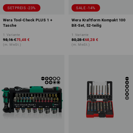
SETPREIS -23%
SALE -14%
Wera Tool-Check PLUS 1 +
Wera Kraftform Kompakt 100
Tasche
Bit-Set, 52-teilig
1
Variante
1
Variante
98,16 €
75,48 €
80,28 €
68,28 €
(m. MwSt.)
(m. MwSt.)