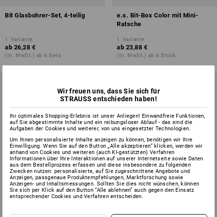
Bit Glasbohrer-Set, 4-teilig
e.s. Bit-Box Color mit Mini-
Ratsche
1
Variante
1
Variante
ab
26,28 €
ab
23,88 €
(m. MwSt.) ab 6 Sets
(m. MwSt.) ab 6 Stück
Wir freuen uns, dass Sie sich für
STRAUSS entschieden haben!
Ihr optimales Shopping-Erlebnis ist unser Anliegen! Einwandfreie Funktionen,
auf Sie abgestimmte Inhalte und ein reibungsloser Ablauf - das sind die
Aufgaben der Cookies und weiterer, von uns eingesetzter Technologien.
Um Ihnen personalisierte Inhalte anzeigen zu können, benötigen wir Ihre
Einwilligung. Wenn Sie auf den Button „Alle akzeptieren“ klicken, werden wir
anhand von Cookies und weiteren (auch KI-gestützten) Verfahren
Informationen über Ihre Interaktionen auf unserer Internetseite sowie Daten
aus dem Bestellprozess erfassen und diese insbesondere zu folgenden
Zwecken nutzen: personalisierte, auf Sie zugeschnittene Angebote und
Anzeigen, passgenaue Produktempfehlungen, Marktforschung sowie
Anzeigen- und Inhaltsmessungen. Sollten Sie dies nicht wünschen, können
Sie sich per Klick auf den Button “Alle ablehnen” auch gegen den Einsatz
entsprechender Cookies und Verfahren entscheiden.
SALE -13%
SALE -15%