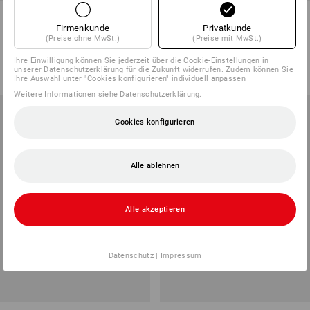
Wera Bit-Check 10 Impaktor,
Wera Bit-Check 6 Impaktor, 6-
10-teilig
teilig
Firmenkunde
Privatkunde
(Preise ohne MwSt.)
(Preise mit MwSt.)
1
Variante
1
Variante
44,28 €
38,28 €
22,68 €
19,08 €
Ihre Einwilligung können Sie jederzeit über die
Cookie-Einstellungen
in
unserer Datenschutzerklärung für die Zukunft widerrufen. Zudem können Sie
(m. MwSt.)
(m. MwSt.)
Ihre Auswahl unter "Cookies konfigurieren" individuell anpassen
Weitere Informationen siehe
Datenschutzerklärung
.
Cookies konfigurieren
Alle ablehnen
Alle akzeptieren
Datenschutz
|
Impressum