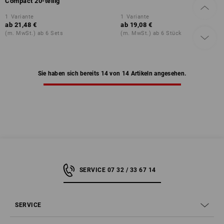
Compact 20-teilig
1
Variante
1
Variante
ab
21,48 €
ab
19,08 €
(m. MwSt.) ab 6 Sets
(m. MwSt.) ab 6 Stück
Sie haben sich bereits 14 von 14 Artikeln angesehen.
SERVICE 07 32 / 33 67 14
SERVICE