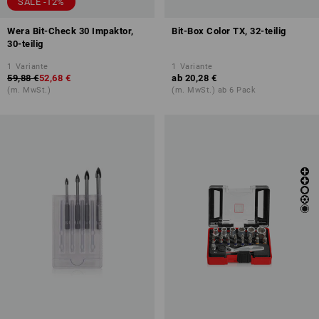
SALE -12%
Wera Bit-Check 30 Impaktor,
Bit-Box Color TX, 32-teilig
30-teilig
1
Variante
1
Variante
59,88 €
52,68 €
ab
20,28 €
(m. MwSt.)
(m. MwSt.) ab 6 Pack