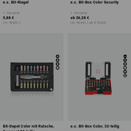
e.s. Bit-Riegel
e.s. Bit-Box Color Security
1
Variante
1
Variante
5,88 €
ab
26,28 €
(m. MwSt.)
(m. MwSt.) ab 6 Stück
Bit-Depot Color mit Ratsche,
e.s. Bit-Box Color, 32-teilig