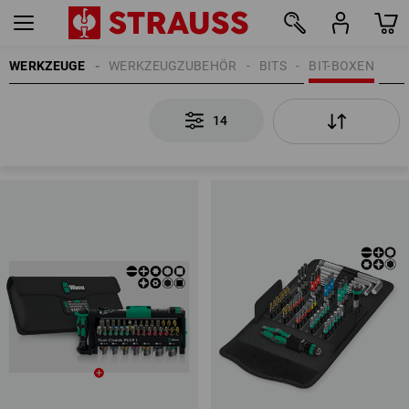
WERKZEUGE
WERKZEUGZUBEHÖR
BITS
BIT-BOXEN
14
14