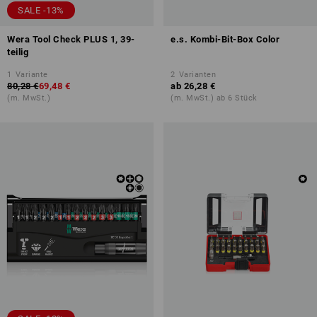
SALE -13%
Wera Tool Check PLUS 1, 39-
e.s. Kombi-Bit-Box Color
teilig
1
Variante
2
Varianten
80,28 €
69,48 €
ab
26,28 €
(m. MwSt.)
(m. MwSt.) ab 6 Stück