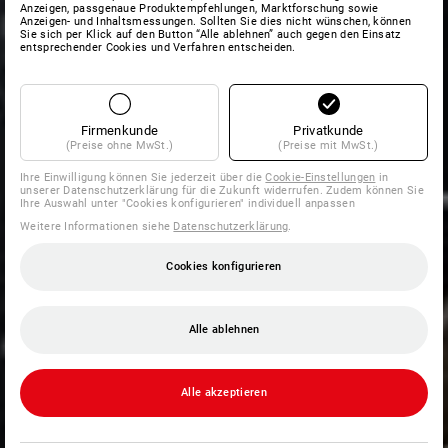
Anzeigen, passgenaue Produktempfehlungen, Marktforschung sowie
Anzeigen- und Inhaltsmessungen. Sollten Sie dies nicht wünschen, können
Sie sich per Klick auf den Button “Alle ablehnen” auch gegen den Einsatz
entsprechender Cookies und Verfahren entscheiden.
Firmenkunde
Privatkunde
(Preise ohne MwSt.)
(Preise mit MwSt.)
Ihre Einwilligung können Sie jederzeit über die
Cookie-Einstellungen
in
unserer Datenschutzerklärung für die Zukunft widerrufen. Zudem können Sie
Ihre Auswahl unter "Cookies konfigurieren" individuell anpassen
Weitere Informationen siehe
Datenschutzerklärung
.
Cookies konfigurieren
Alle ablehnen
Alle akzeptieren