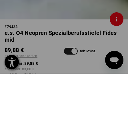
#
79428
e.s. O4 Neopren Spezialberufsstiefel Fides
mid
89,88 €
mit MwSt.
zzgl. Versandkosten
ab 1 Paar:
89,88 €
ab 3 Paar:
83,88 €
ab 10 Paar:
77,88 €
nicht verfügbar im
Lieferzeit ca. 2-4 Werktage
Workwearstore
FARBE
GRÖSSE
37
wählen
wählen
stein / schwarz