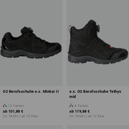
Rutschhemmung
antistatische Eigenschaften (A)
mind. 60 Min. kein Wasserdurchtritt
Übersicht der Schutzklassen
O2 Berufsschuhe e.s. Minkar II
e.s. O2 Berufsschuhe Tethys
mid
15
Farben
6
Farben
ab
101,88 €
ab
119,88 €
(m. MwSt.) ab 10 Paar
(m. MwSt.) ab 10 Paar