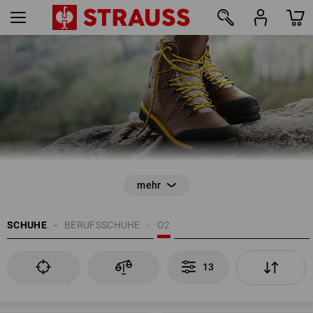
beste Rutschhemmung und perfekte Dämpfung
13
SCHUHE
BERUFSSCHUHE
O2
13
EN ISO 20347
geschlossener Fersenbereich
Energieaufnahmevermögen im Fersenbereich (E)