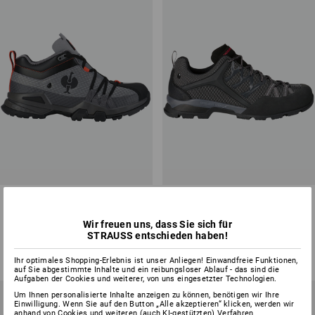
O2 Berufsschuhe e.s. Kobuk
e.s. O2 Berufsschuhe Setebos
low
low
Wir freuen uns, dass Sie sich für
5
Farben
3
Farben
STRAUSS entschieden haben!
ab
105,48 €
ab
89,88 €
(m. MwSt.) ab 10 Paar
(m. MwSt.) ab 10 Paar
Ihr optimales Shopping-Erlebnis ist unser Anliegen! Einwandfreie Funktionen,
auf Sie abgestimmte Inhalte und ein reibungsloser Ablauf - das sind die
Aufgaben der Cookies und weiterer, von uns eingesetzter Technologien.
Um Ihnen personalisierte Inhalte anzeigen zu können, benötigen wir Ihre
Einwilligung. Wenn Sie auf den Button „Alle akzeptieren“ klicken, werden wir
anhand von Cookies und weiteren (auch KI-gestützten) Verfahren