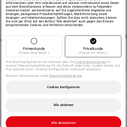
Informationen über Ihre Interaktionen auf unserer Internetseite sowie Daten
aus dem Bestellprozess erfassen und diese insbesondere zu folgenden
Zwecken nutzen: personalisierte, auf Sie zugeschnittene Angebote und
Anzeigen, passgenaue Produktempfehlungen, Marktforschung sowie
Anzeigen- und Inhaltsmessungen. Sollten Sie dies nicht wünschen, können
Sie sich per Klick auf den Button “Alle ablehnen” auch gegen den Einsatz
entsprechender Cookies und Verfahren entscheiden.
Firmenkunde
Privatkunde
(Preise ohne MwSt.)
(Preise mit MwSt.)
Ihre Einwilligung können Sie jederzeit über die
Cookie-Einstellungen
in
unserer Datenschutzerklärung für die Zukunft widerrufen. Zudem können Sie
Ihre Auswahl unter "Cookies konfigurieren" individuell anpassen
Weitere Informationen siehe
Datenschutzerklärung
.
O2 Berufsschuhe e.s. Kobuk
O2 Berufsschuhe e.s. Ruma
mid
mid
Cookies konfigurieren
5
Farben
3
Farben
ab
113,88 €
ab
125,88 €
(m. MwSt.) ab 10 Paar
(m. MwSt.) ab 10 Paar
Alle ablehnen
Alle akzeptieren