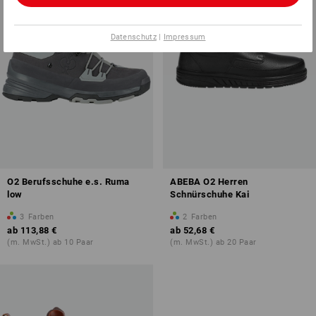
Datenschutz
|
Impressum
O2 Berufsschuhe e.s. Ruma
ABEBA O2 Herren
low
Schnürschuhe Kai
3
Farben
2
Farben
ab
113,88 €
ab
52,68 €
(m. MwSt.) ab 10 Paar
(m. MwSt.) ab 20 Paar