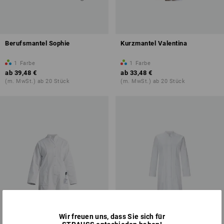
Berufsmantel Sophie
Kurzmantel Valentina
1
Farbe
1
Farbe
ab
39,48 €
ab
33,48 €
(m. MwSt.) ab 20 Stück
(m. MwSt.) ab 20 Stück
Wir freuen uns, dass Sie sich für