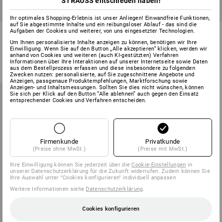
STRAUSS entschieden haben!
Ihr optimales Shopping-Erlebnis ist unser Anliegen! Einwandfreie Funktionen,
auf Sie abgestimmte Inhalte und ein reibungsloser Ablauf - das sind die
Berufsmantel Regine
Damen Berufsmantel Linda
Aufgaben der Cookies und weiterer, von uns eingesetzter Technologien.
Um Ihnen personalisierte Inhalte anzeigen zu können, benötigen wir Ihre
Einwilligung. Wenn Sie auf den Button „Alle akzeptieren“ klicken, werden wir
1
Farbe
1
Farbe
anhand von Cookies und weiteren (auch KI-gestützten) Verfahren
ab
26,28 €
ab
37,08 €
Informationen über Ihre Interaktionen auf unserer Internetseite sowie Daten
aus dem Bestellprozess erfassen und diese insbesondere zu folgenden
(m. MwSt.) ab 20 Stück
(m. MwSt.) ab 20 Stück
Zwecken nutzen: personalisierte, auf Sie zugeschnittene Angebote und
Anzeigen, passgenaue Produktempfehlungen, Marktforschung sowie
Anzeigen- und Inhaltsmessungen. Sollten Sie dies nicht wünschen, können
Sie sich per Klick auf den Button “Alle ablehnen” auch gegen den Einsatz
entsprechender Cookies und Verfahren entscheiden.
Firmenkunde
Privatkunde
(Preise ohne MwSt.)
(Preise mit MwSt.)
Ihre Einwilligung können Sie jederzeit über die
Cookie-Einstellungen
in
unserer Datenschutzerklärung für die Zukunft widerrufen. Zudem können Sie
Ihre Auswahl unter "Cookies konfigurieren" individuell anpassen
Weitere Informationen siehe
Datenschutzerklärung
.
Cookies konfigurieren