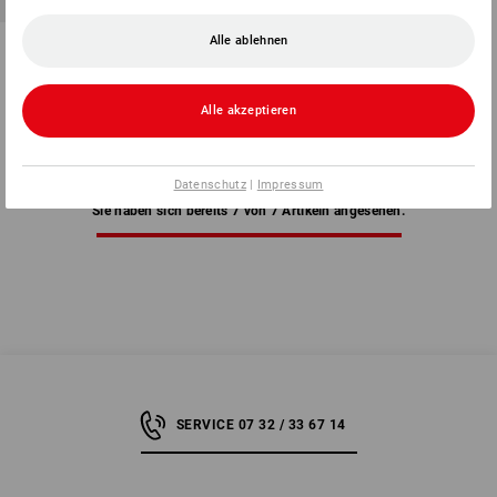
Alle ablehnen
Berufsmantel Verena
1
Farbe
ab
37,32 €
Alle akzeptieren
(m. MwSt.) ab 20 Stück
Datenschutz
|
Impressum
Sie haben sich bereits 7 von 7 Artikeln angesehen.
SERVICE 07 32 / 33 67 14