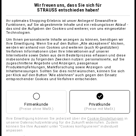
Wir freuen uns, dass Sie sich für
STRAUSS entschieden haben!
Ihr optimales Shopping-Erlebnis ist unser Anliegen! Einwandfreie
Funktionen, auf Sie abgestimmte Inhalte und ein reibungsloser Ablauf -
das sind die Aufgaben der Cookies und weiterer, von uns eingesetzter
Technologien.
Um Ihnen personalisierte Inhalte anzeigen zu können, benötigen wir
Ihre Einwilligung. Wenn Sie auf den Button „Alle akzeptieren“ klicken,
werden wir anhand von Cookies und weiteren (auch KI-gestützten)
Verfahren Informationen über Ihre Interaktionen auf unserer
Internetseite sowie Daten aus dem Bestellprozess erfassen und diese
insbesondere zu folgenden Zwecken nutzen: personalisierte, auf Sie
zugeschnittene Angebote und Anzeigen, passgenaue
Produktempfehlungen, Marktforschung sowie Anzeigen- und
Inhaltsmessungen. Sollten Sie dies nicht wünschen, können Sie sich
per Klick auf den Button “Alle ablehnen” auch gegen den Einsatz
entsprechender Cookies und Verfahren entscheiden.
Firmenkunde
Privatkunde
(Preise ohne MwSt.)
(Preise mit MwSt.)
Ihre Einwilligung können Sie jederzeit über die
Cookie-Einstellungen
in
unserer Datenschutzerklärung für die Zukunft widerrufen. Zudem
können Sie Ihre Auswahl unter "Cookies konfigurieren" individuell
anpassen