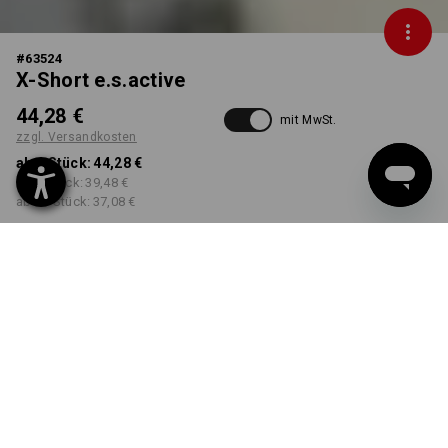
#
63524
X-Short e.s.active
44,28 €
mit MwSt.
zzgl. Versandkosten
ab 1 Stück:
44,28 €
ab 5 Stück:
39,48 €
ab 20 Stück:
37,08 €
Workwearstore
Lieferzeit ca. 2-4 Werktage
Verfügbarkeit
FARBE
GRÖSSE
46
wählen
wählen
khaki / schwarz
Mengenrabatt