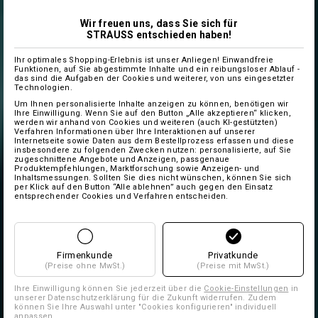
Wir freuen uns, dass Sie sich für
STRAUSS entschieden haben!
Ihr optimales Shopping-Erlebnis ist unser Anliegen! Einwandfreie
Funktionen, auf Sie abgestimmte Inhalte und ein reibungsloser Ablauf -
das sind die Aufgaben der Cookies und weiterer, von uns eingesetzter
Technologien.
Um Ihnen personalisierte Inhalte anzeigen zu können, benötigen wir
Ihre Einwilligung. Wenn Sie auf den Button „Alle akzeptieren“ klicken,
werden wir anhand von Cookies und weiteren (auch KI-gestützten)
Verfahren Informationen über Ihre Interaktionen auf unserer
Internetseite sowie Daten aus dem Bestellprozess erfassen und diese
insbesondere zu folgenden Zwecken nutzen: personalisierte, auf Sie
zugeschnittene Angebote und Anzeigen, passgenaue
Produktempfehlungen, Marktforschung sowie Anzeigen- und
Inhaltsmessungen. Sollten Sie dies nicht wünschen, können Sie sich
per Klick auf den Button “Alle ablehnen” auch gegen den Einsatz
entsprechender Cookies und Verfahren entscheiden.
Firmenkunde
Privatkunde
(Preise ohne MwSt.)
(Preise mit MwSt.)
Ihre Einwilligung können Sie jederzeit über die
Cookie-Einstellungen
in
unserer Datenschutzerklärung für die Zukunft widerrufen. Zudem
können Sie Ihre Auswahl unter "Cookies konfigurieren" individuell
anpassen