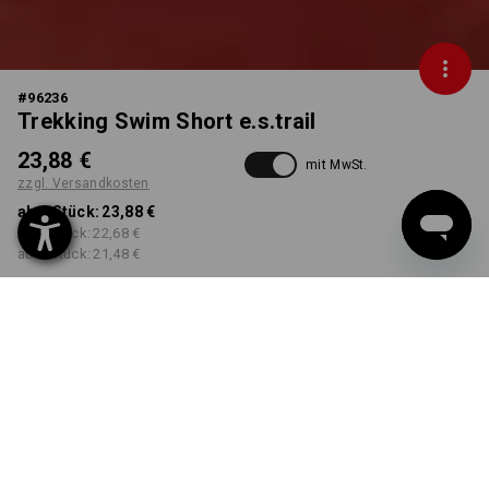
#
96236
Trekking Swim Short e.s.trail
23,88 €
mit MwSt.
zzgl. Versandkosten
ab 1 Stück:
23,88 €
ab 3 Stück:
22,68 €
ab 6 Stück:
21,48 €
Workwearstore
Lieferzeit ca. 2-4 Werktage
Verfügbarkeit
FARBE
GRÖSSE
46
wählen
wählen
smaragdgrün / chromgelb