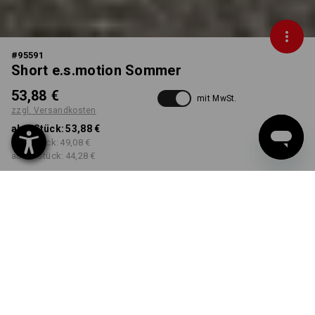
#
95591
Short e.s.motion Sommer
53,88 €
mit MwSt.
zzgl. Versandkosten
ab 1 Stück:
53,88 €
ab 3 Stück:
49,08 €
ab 10 Stück:
44,28 €
Workwearstore
Lieferzeit ca. 2-4 Werktage
Verfügbarkeit
FARBE
GRÖSSE
44
wählen
wählen
teer / graphit / zement