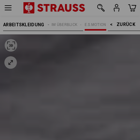
ZURÜCK    >
ARBEITSKLEIDUNG
EMEN
E.S. KOLLEKTIONEN IM ÜBERBLICK
E.S.MOTION