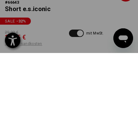
#
66643
Short e.s.iconic
SALE
-32
%
29,99 €
mit MwSt.
20,15 €
zzgl. Versandkosten
Workwearstore
Lieferzeit ca. 2-4 Werktage
Verfügbarkeit
FARBE
GRÖSSE
44
wählen
wählen
mandelbraun
Stück
LIEFERUNG NUR SOLANGE DER VORRAT REICHT!