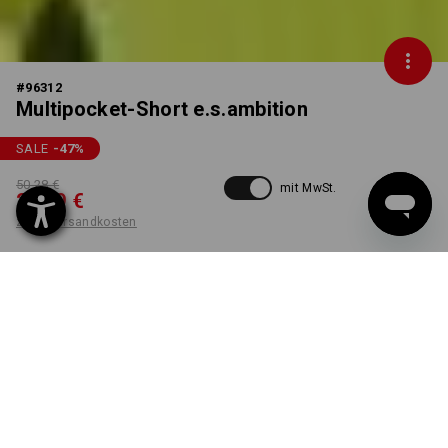
#
96312
Multipocket-Short e.s.ambition
SALE
-47
%
50,28 €
mit MwSt.
26,39 €
zzgl. Versandkosten
nicht verfügbar im
Nicht lieferbar
Workwearstore
FARBE
GRÖSSE
46
wählen
anthrazit / warngelb