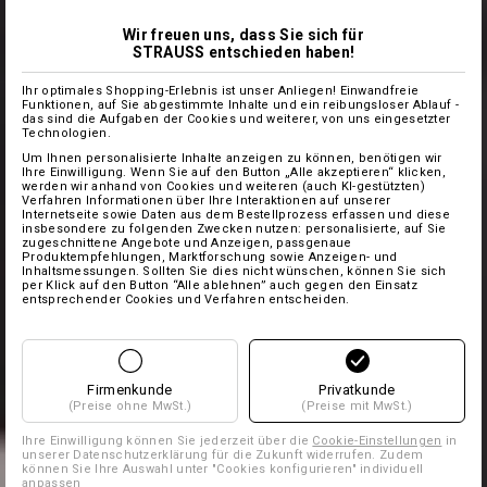
Wir freuen uns, dass Sie sich für
STRAUSS entschieden haben!
Ihr optimales Shopping-Erlebnis ist unser Anliegen! Einwandfreie
Funktionen, auf Sie abgestimmte Inhalte und ein reibungsloser Ablauf -
das sind die Aufgaben der Cookies und weiterer, von uns eingesetzter
Technologien.
Um Ihnen personalisierte Inhalte anzeigen zu können, benötigen wir
Ihre Einwilligung. Wenn Sie auf den Button „Alle akzeptieren“ klicken,
werden wir anhand von Cookies und weiteren (auch KI-gestützten)
Verfahren Informationen über Ihre Interaktionen auf unserer
Internetseite sowie Daten aus dem Bestellprozess erfassen und diese
insbesondere zu folgenden Zwecken nutzen: personalisierte, auf Sie
zugeschnittene Angebote und Anzeigen, passgenaue
Produktempfehlungen, Marktforschung sowie Anzeigen- und
Inhaltsmessungen. Sollten Sie dies nicht wünschen, können Sie sich
per Klick auf den Button “Alle ablehnen” auch gegen den Einsatz
entsprechender Cookies und Verfahren entscheiden.
Firmenkunde
Privatkunde
(Preise ohne MwSt.)
(Preise mit MwSt.)
Ihre Einwilligung können Sie jederzeit über die
Cookie-Einstellungen
in
unserer Datenschutzerklärung für die Zukunft widerrufen. Zudem
können Sie Ihre Auswahl unter "Cookies konfigurieren" individuell
anpassen