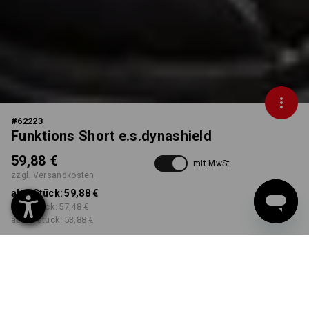
#
62223
Funktions Short e.s.dynashield
59,88 €
mit MwSt.
zzgl. Versandkosten
ab 1 Stück:
59,88 €
ab 3 Stück:
57,48 €
ab 10 Stück:
53,88 €
Workwearstore
Lieferzeit ca. 2-4 Werktage
Verfügbarkeit
FARBE
GRÖSSE