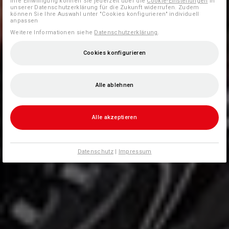
Ihre Einwilligung können Sie jederzeit über die
Cookie-Einstellungen
in
unserer Datenschutzerklärung für die Zukunft widerrufen. Zudem
können Sie Ihre Auswahl unter "Cookies konfigurieren" individuell
anpassen
Weitere Informationen siehe
Datenschutzerklärung
.
Cookies konfigurieren
Alle ablehnen
Alle akzeptieren
Datenschutz
|
Impressum