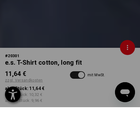
#
20301
e.s. T-Shirt cotton, long fit
11,64 €
mit MwSt.
zzgl. Versandkosten
ab 1 Stück:
11,64 €
ab 30 Stück:
10,32 €
ab 100 Stück:
9,96 €
nicht verfügbar im
Lieferzeit ca. 2-4 Werktage
Workwearstore
FARBE
GRÖSSE