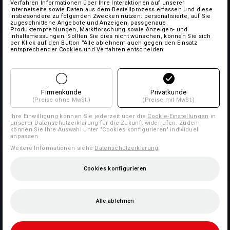
Verfahren Informationen über Ihre Interaktionen auf unserer
Internetseite sowie Daten aus dem Bestellprozess erfassen und diese
insbesondere zu folgenden Zwecken nutzen: personalisierte, auf Sie
zugeschnittene Angebote und Anzeigen, passgenaue
Produktempfehlungen, Marktforschung sowie Anzeigen- und
Inhaltsmessungen. Sollten Sie dies nicht wünschen, können Sie sich
per Klick auf den Button “Alle ablehnen” auch gegen den Einsatz
entsprechender Cookies und Verfahren entscheiden.
Firmenkunde
Privatkunde
(Preise ohne MwSt.)
(Preise mit MwSt.)
Ihre Einwilligung können Sie jederzeit über die
Cookie-Einstellungen
in
unserer Datenschutzerklärung für die Zukunft widerrufen. Zudem
können Sie Ihre Auswahl unter "Cookies konfigurieren" individuell
anpassen
Weitere Informationen siehe
Datenschutzerklärung
.
Cookies konfigurieren
Alle ablehnen