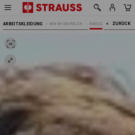
ZURÜCK    >
ARBEITSKLEIDUNG
THEMEN
E.S. KOLLEKTIONEN IM ÜBERBLICK
BASICS