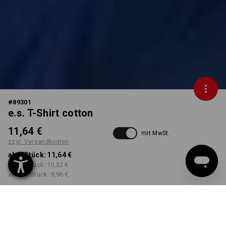
#
89301
e.s. T-Shirt cotton
11,64 €
mit MwSt.
zzgl. Versandkosten
ab 1 Stück:
11,64 €
ab 30 Stück:
10,32 €
ab 100 Stück:
9,96 €
Workwearstore
Lieferzeit ca. 2-4 Werktage
Verfügbarkeit