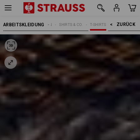
ZURÜCK    >
ARBEITSKLEIDUNG
HERREN
SHIRTS & CO.
T-SHIRTS