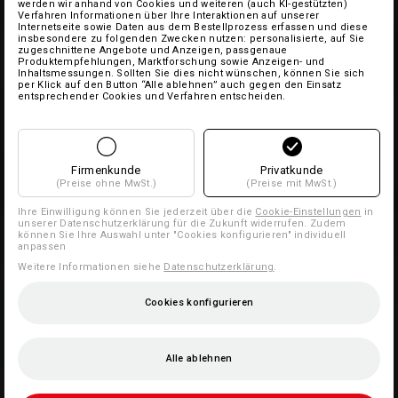
werden wir anhand von Cookies und weiteren (auch KI-gestützten)
Verfahren Informationen über Ihre Interaktionen auf unserer
Internetseite sowie Daten aus dem Bestellprozess erfassen und diese
insbesondere zu folgenden Zwecken nutzen: personalisierte, auf Sie
zugeschnittene Angebote und Anzeigen, passgenaue
Produktempfehlungen, Marktforschung sowie Anzeigen- und
Inhaltsmessungen. Sollten Sie dies nicht wünschen, können Sie sich
per Klick auf den Button “Alle ablehnen” auch gegen den Einsatz
entsprechender Cookies und Verfahren entscheiden.
Firmenkunde
Privatkunde
(Preise ohne MwSt.)
(Preise mit MwSt.)
Ihre Einwilligung können Sie jederzeit über die
Cookie-Einstellungen
in
unserer Datenschutzerklärung für die Zukunft widerrufen. Zudem
können Sie Ihre Auswahl unter "Cookies konfigurieren" individuell
anpassen
Weitere Informationen siehe
Datenschutzerklärung
.
Cookies konfigurieren
Alle ablehnen