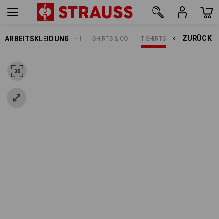
ZURÜCK    >
ARBEITSKLEIDUNG
DAMEN
SHIRTS & CO.
T-SHIRTS