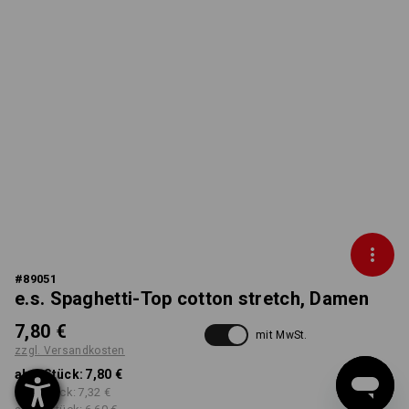
#
89051
e.s. Spaghetti-Top cotton stretch, Damen
7,80 €
mit MwSt.
zzgl. Versandkosten
ab 1 Stück:
7,80 €
ab 5 Stück:
7,32 €