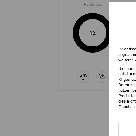
Features:
12
Ihr optim
abgestimm
weiterer,
Um Ihnen 
auf den B
KI-gestüt
Daten aus
nutzen: p
Produktem
dies nich
Einsatz e