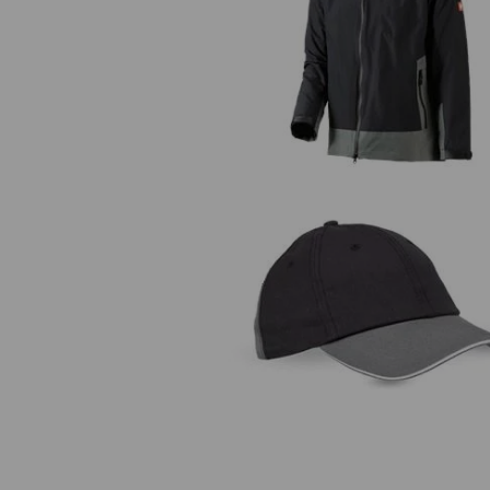
e.s. 3 in 1 Funktionsjacke, Herr
e.s. Cap color