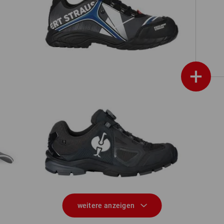
en
e.s. S3 Sicherheitshalbschuhe Turais
+
O2 Berufsschuhe e.s. Minkar II
weitere anzeigen