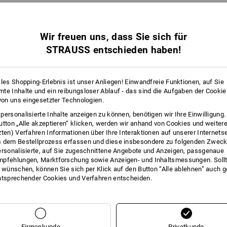
Gleiche Features:
Gleiche Features:
Wir freuen uns, dass Sie sich für
STRAUSS entschieden haben!
11
10
ales Shopping-Erlebnis ist unser Anliegen! Einwandfreie Funktionen, auf Sie
te Inhalte und ein reibungsloser Ablauf - das sind die Aufgaben der Cooki
+5 weitere Features
 von uns eingesetzter Technologien.
personalisierte Inhalte anzeigen zu können, benötigen wir Ihre Einwilligung
utton „Alle akzeptieren“ klicken, werden wir anhand von Cookies und weiter
zten) Verfahren Informationen über Ihre Interaktionen auf unserer Internets
 dem Bestellprozess erfassen und diese insbesondere zu folgenden Zwec
ersonalisierte, auf Sie zugeschnittene Angebote und Anzeigen, passgenaue
pfehlungen, Marktforschung sowie Anzeigen- und Inhaltsmessungen. Sollt
t wünschen, können Sie sich per Klick auf den Button “Alle ablehnen” auch 
ntsprechender Cookies und Verfahren entscheiden.
Alle Details vergleichen
Firmenkunde
Privatkunde