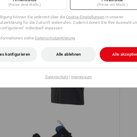
(Preise ohne MwSt.)
(Preise mit MwSt.)
TCH
illigung können Sie jederzeit über die
Cookie-Einstellungen
in unserer
tzerklärung für die Zukunft widerrufen. Zudem können Sie Ihre Auswahl un
konfigurieren" individuell anpassen
nformationen siehe
Datenschutzerklärung
.
es konfigurieren
Alle ablehnen
Alle akzeptie
e.s. T-Shirt cotton slub V-Neck
Datenschutz
|
Impressum