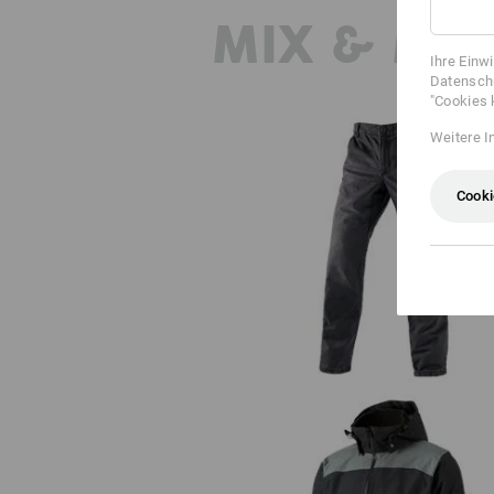
MIX & MA
Ihre Einw
Datenschu
"Cookies 
Weitere I
Cooki
e.s. Worker-Jeans