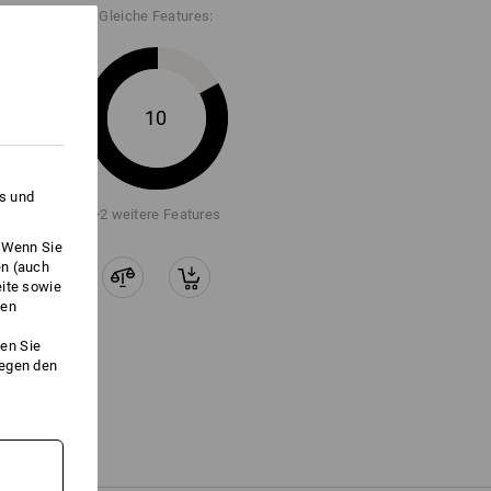
Gleiche Features:
10
es und
+2 weitere Features
. Wenn Sie
en (auch
eite sowie
ken
en Sie
gegen den