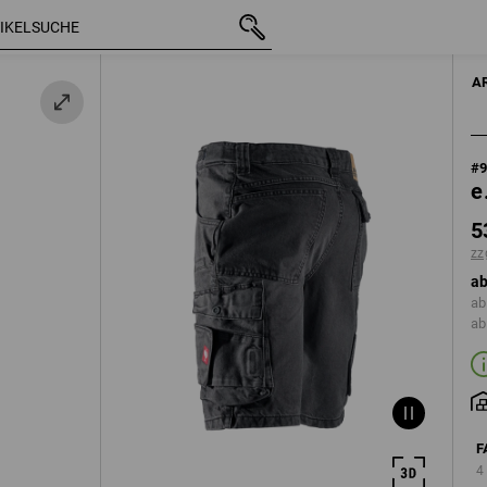
mit MwSt.
53,88 €
44
zzgl. Versandkosten
A
#
e
5
zz
ab
ab
ab
F
4