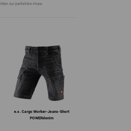
rekt an der Hose ein echtes
Nicht bleichen
ritten zur perfekten Hose
mer griffbereit: So soll es sein.
d
Kalt bügeln
n.
ange Vorrat reicht !!!
e.s. Cargo Worker-Jeans-Short
POWERdenim