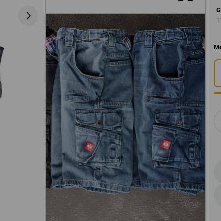
G
1
Me