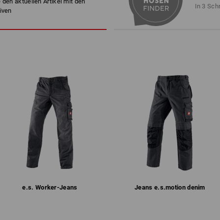
 den aktuellen Artikel mit den
ist eine separate Tasche di
Maschinenwäsche 40 °C
In 3 Sch
iven
Muss. Sicher verstaut und im
Trocknen im Trockner schonen
Chemische Reinigung mit
Perchlorethylen möglich
Bitte bei der Größenwahl beachten:
Reine Baumwolle kann 3-5 % einlaufe
!!! Saisonartikel !!! Lieferung nur sol
mehr
Personalisierung:
1
/
2
Logoservice
e.s. Worker-Jeans
Jeans e.s.​motion denim