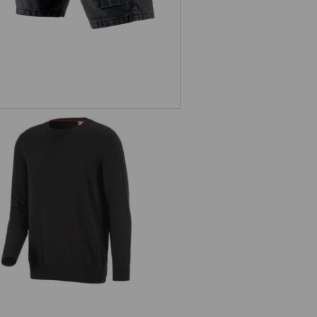
e.s. Strickpullover, rundhals