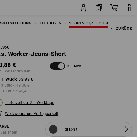
Stück
RBEITSKLEIDUNG
HERREN
ARBEITSHOSEN
SHORTS | 3/4 HOSEN
<   
ZURÜCK
95950
.s. Worker-Jeans-Short
3,88 €
mit MwSt.
gl. Versandkosten
 1 Stück:
53,88 €
 3 Stück:
49,08 €
 10 Stück:
45,48 €
Lieferzeit ca. 2-4 Werktage
Workwearstore Verfügbarkeit
ARBE
graphit
 Varianten