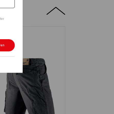
ter
ren
e.s. Worker-Jeans-Short