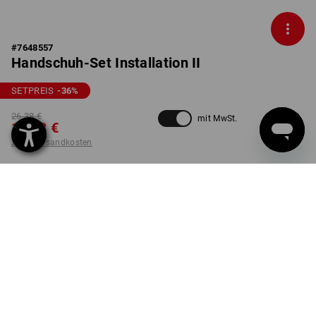
#
7648557
Handschuh-Set Installation II
SETPREIS
-36
%
26,38 €
mit MwSt.
16,68 €
zzgl. Versandkosten
nicht verfügbar im
Lieferzeit ca. 2-4 Werktage
Workwearstore
GRÖSSE
7
wählen
Set