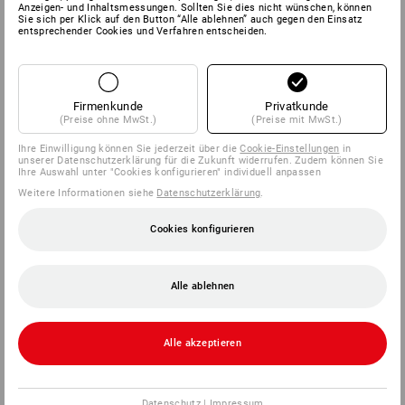
Anzeigen- und Inhaltsmessungen. Sollten Sie dies nicht wünschen, können
Sie sich per Klick auf den Button “Alle ablehnen” auch gegen den Einsatz
entsprechender Cookies und Verfahren entscheiden.
Firmenkunde
Privatkunde
(Preise ohne MwSt.)
(Preise mit MwSt.)
Ihre Einwilligung können Sie jederzeit über die
Cookie-Einstellungen
in
unserer Datenschutzerklärung für die Zukunft widerrufen. Zudem können Sie
Ihre Auswahl unter "Cookies konfigurieren" individuell anpassen
Weitere Informationen siehe
Datenschutzerklärung
.
Cookies konfigurieren
Alle ablehnen
Alle akzeptieren
Datenschutz
|
Impressum