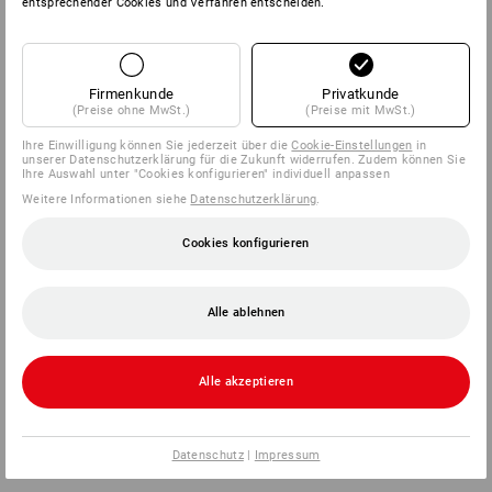
entsprechender Cookies und Verfahren entscheiden.
Firmenkunde
Privatkunde
(Preise ohne MwSt.)
(Preise mit MwSt.)
Ihre Einwilligung können Sie jederzeit über die
Cookie-Einstellungen
in
unserer Datenschutzerklärung für die Zukunft widerrufen. Zudem können Sie
Ihre Auswahl unter "Cookies konfigurieren" individuell anpassen
Weitere Informationen siehe
Datenschutzerklärung
.
Cookies konfigurieren
Alle ablehnen
Alle akzeptieren
Datenschutz
|
Impressum