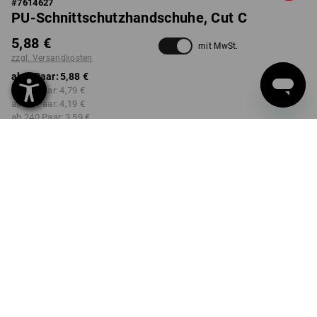
#
7614627
PU-Schnittschutzhandschuhe, Cut C
5,88 €
mit MwSt.
zzgl. Versandkosten
ab 1 Paar:
5,88 €
ab 12 Paar:
4,79 €
ab 60 Paar:
4,19 €
ab 240 Paar:
3,59 €
Lieferzeit ca. 2-4 Werktage
Workwearstore Verfügbarkeit
GRÖSSE
7
wählen
Mengenrabatt
ab 1 Paar
ab 12 Paar
ab 60 Paar
ab 240 Paar
Ersparnis:
Ersparnis:
Ersparnis:
Ersparnis:
0
%/
Paar
19
%/
Paar
29
%/
Paar
39
%/
Paar