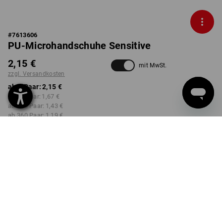
#
7613606
PU-Microhandschuhe Sensitive
2,15 €
mit MwSt.
zzgl. Versandkosten
ab 1 Paar:
2,15 €
ab 12 Paar:
1,67 €
ab 120 Paar:
1,43 €
ab 360 Paar:
1,19 €
nicht verfügbar im
Lieferzeit ca. 2-4 Werktage
Workwearstore
GRÖSSE
XS
wählen
Mengenrabatt