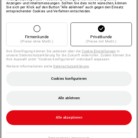
Anzeigen- und Inhaltsmessungen. Sollten Sie dies nicht wünschen, können
Sie sich per Klick auf den Button “Alle ablehnen” auch gegen den Einsatz
entsprechender Cookies und Verfahren entscheiden.
Firmenkunde
Privatkunde
(Preise ohne MwSt.)
(Preise mit MwSt.)
Ihre Einwilligung können Sie jederzeit über die
Cookie-Einstellungen
in
unserer Datenschutzerklärung für die Zukunft widerrufen. Zudem können Sie
Ihre Auswahl unter "Cookies konfigurieren" individuell anpassen
Weitere Informationen siehe
Datenschutzerklärung
.
Cookies konfigurieren
Alle ablehnen
Alle akzeptieren