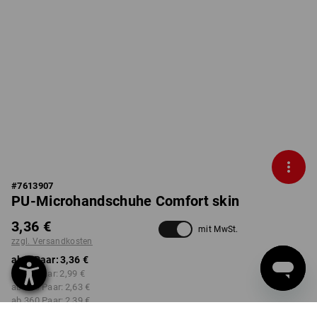
#
7613907
PU-Microhandschuhe Comfort skin
3,36 €
mit MwSt.
zzgl. Versandkosten
ab 1 Paar:
3,36 €
ab 12 Paar:
2,99 €
ab 120 Paar:
2,63 €
ab 360 Paar:
2,39 €