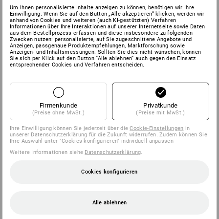
Um Ihnen personalisierte Inhalte anzeigen zu können, benötigen wir Ihre
Einwilligung. Wenn Sie auf den Button „Alle akzeptieren“ klicken, werden wir
anhand von Cookies und weiteren (auch KI-gestützten) Verfahren
Informationen über Ihre Interaktionen auf unserer Internetseite sowie Daten
aus dem Bestellprozess erfassen und diese insbesondere zu folgenden
Zwecken nutzen: personalisierte, auf Sie zugeschnittene Angebote und
Anzeigen, passgenaue Produktempfehlungen, Marktforschung sowie
Anzeigen- und Inhaltsmessungen. Sollten Sie dies nicht wünschen, können
Sie sich per Klick auf den Button “Alle ablehnen” auch gegen den Einsatz
entsprechender Cookies und Verfahren entscheiden.
Firmenkunde
Privatkunde
(Preise ohne MwSt.)
(Preise mit MwSt.)
Ihre Einwilligung können Sie jederzeit über die
Cookie-Einstellungen
in
unserer Datenschutzerklärung für die Zukunft widerrufen. Zudem können Sie
Ihre Auswahl unter "Cookies konfigurieren" individuell anpassen
Weitere Informationen siehe
Datenschutzerklärung
.
Cookies konfigurieren
Alle ablehnen