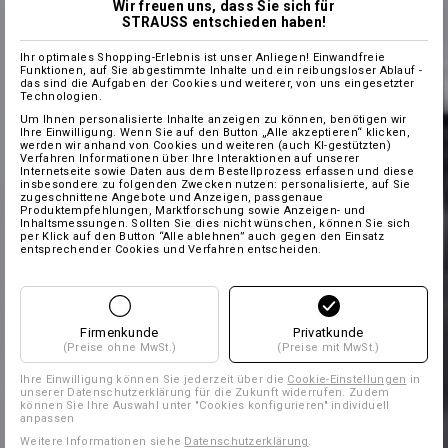
Wir freuen uns, dass Sie sich für
STRAUSS entschieden haben!
Ihr optimales Shopping-Erlebnis ist unser Anliegen! Einwandfreie
Funktionen, auf Sie abgestimmte Inhalte und ein reibungsloser Ablauf -
das sind die Aufgaben der Cookies und weiterer, von uns eingesetzter
Technologien.
Um Ihnen personalisierte Inhalte anzeigen zu können, benötigen wir
Ihre Einwilligung. Wenn Sie auf den Button „Alle akzeptieren“ klicken,
werden wir anhand von Cookies und weiteren (auch KI-gestützten)
Verfahren Informationen über Ihre Interaktionen auf unserer
Internetseite sowie Daten aus dem Bestellprozess erfassen und diese
insbesondere zu folgenden Zwecken nutzen: personalisierte, auf Sie
zugeschnittene Angebote und Anzeigen, passgenaue
Produktempfehlungen, Marktforschung sowie Anzeigen- und
Inhaltsmessungen. Sollten Sie dies nicht wünschen, können Sie sich
per Klick auf den Button “Alle ablehnen” auch gegen den Einsatz
entsprechender Cookies und Verfahren entscheiden.
Firmenkunde
Privatkunde
(Preise ohne MwSt.)
(Preise mit MwSt.)
Ihre Einwilligung können Sie jederzeit über die
Cookie-Einstellungen
in
unserer Datenschutzerklärung für die Zukunft widerrufen. Zudem
können Sie Ihre Auswahl unter "Cookies konfigurieren" individuell
anpassen
Weitere Informationen siehe
Datenschutzerklärung
.