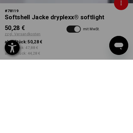
#
78119
Softshell Jacke dryplexx® softlight
50,28 €
mit MwSt.
zzgl. Versandkosten
ab 1 Stück:
50,28 €
ab 5 Stück:
47,88 €
ab 20 Stück:
44,28 €
Workwearstore
Lieferzeit ca. 2-4 Werktage
Verfügbarkeit
FARBE
GRÖSSE
XS
wählen
wählen
weiß / grau
Mengenrabatt