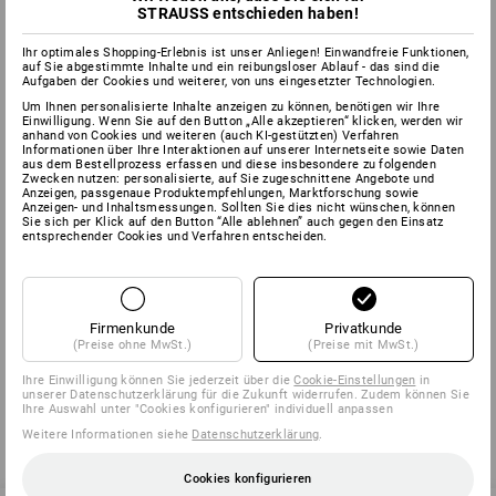
STRAUSS entschieden haben!
Der aus dem Griechischen stammende Begriff
hydrophil/hydrophob bedeutet so viel wie wasserliebend,
Ihr optimales Shopping-Erlebnis ist unser Anliegen! Einwandfreie Funktionen,
auf Sie abgestimmte Inhalte und ein reibungsloser Ablauf - das sind die
wasseranziehend bzw. wasserhassend, wasserabstoßend.
Aufgaben der Cookies und weiterer, von uns eingesetzter Technologien.
Um Ihnen personalisierte Inhalte anzeigen zu können, benötigen wir Ihre
Einwilligung. Wenn Sie auf den Button „Alle akzeptieren“ klicken, werden wir
anhand von Cookies und weiteren (auch KI-gestützten) Verfahren
HRO
Informationen über Ihre Interaktionen auf unserer Internetseite sowie Daten
aus dem Bestellprozess erfassen und diese insbesondere zu folgenden
Zwecken nutzen: personalisierte, auf Sie zugeschnittene Angebote und
Anzeigen, passgenaue Produktempfehlungen, Marktforschung sowie
Extreme Temperaturen – in manchen Branchen eine große
Anzeigen- und Inhaltsmessungen. Sollten Sie dies nicht wünschen, können
Herausforderung. Für die Person, aber auch für die
Sie sich per Klick auf den Button “Alle ablehnen” auch gegen den Einsatz
entsprechender Cookies und Verfahren entscheiden.
Berufsbekleidung. Vor allem die Schuhe müssen hierfür
optimal geeignet sein und genaue Richtlinien erfüllen. HRO ist
eine Norm für Arbeitsschuhe. Mit HRO wird gewährleistet,
dass ein Schuh widerstandsfähig bei Kontaktwärme ist.
Teilweise kurzzeitig sogar bei Temperaturen bis zu 300°C.
Firmenkunde
Privatkunde
(Preise ohne MwSt.)
(Preise mit MwSt.)
Ihre Einwilligung können Sie jederzeit über die
Cookie-Einstellungen
in
unserer Datenschutzerklärung für die Zukunft widerrufen. Zudem können Sie
Ihre Auswahl unter "Cookies konfigurieren" individuell anpassen
Weitere Informationen siehe
Datenschutzerklärung
.
zurück
Cookies konfigurieren