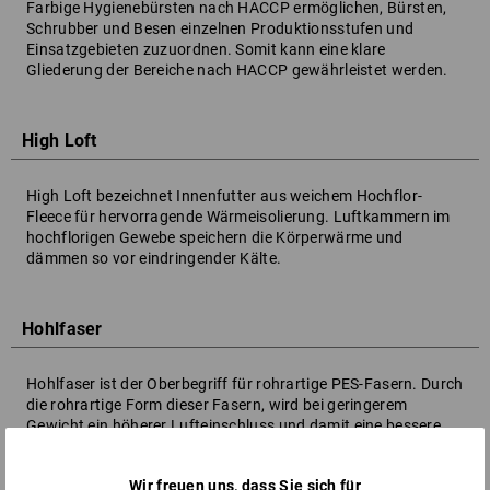
Farbige Hygienebürsten nach HACCP ermöglichen, Bürsten,
Schrubber und Besen einzelnen Produktionsstufen und
Einsatzgebieten zuzuordnen. Somit kann eine klare
Gliederung der Bereiche nach HACCP gewährleistet werden.
High Loft
High Loft bezeichnet Innenfutter aus weichem Hochflor-
Fleece für hervorragende Wärmeisolierung. Luftkammern im
hochflorigen Gewebe speichern die Körperwärme und
dämmen so vor eindringender Kälte.
Hohlfaser
Hohlfaser ist der Oberbegriff für rohrartige PES-Fasern. Durch
die rohrartige Form dieser Fasern, wird bei geringerem
Gewicht ein höherer Lufteinschluss und damit eine bessere
Isolation als bei Vollfasern erreicht. Hohlfasern kommen
vielfach in Form von Wattierungen als Isolierung zum Einsatz.
Wir freuen uns, dass Sie sich für
Siehe auch Thinsulate®.