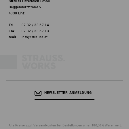
Strauss Österreich GmbH
Deggendorfstraße 5
4030 Linz
Tel
07 32 / 33 67 14
Fax
07 32 / 33 67 13
Mail
info@strauss.at
NEWSLETTER-ANMELDUNG
Alle Preise
zzgl. Versandkosten
bei Bestellungen unter 180,00 € Warenwert.