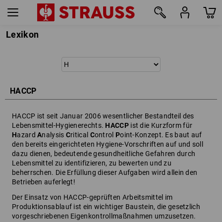
Lexikon
HACCP
HACCP ist seit Januar 2006 wesentlicher Bestandteil des
Lebensmittel-Hygienerechts.
HACCP
ist die Kurzform für
H
azard
A
nalysis
C
ritical
C
ontrol
P
oint-Konzept. Es baut auf
den bereits eingerichteten Hygiene-Vorschriften auf und soll
dazu dienen, bedeutende gesundheitliche Gefahren durch
Lebensmittel zu identifizieren, zu bewerten und zu
beherrschen. Die Erfüllung dieser Aufgaben wird allein den
Betrieben auferlegt!
Der Einsatz von HACCP-geprüften Arbeitsmittel im
Produktionsablauf ist ein wichtiger Baustein, die gesetzlich
vorgeschriebenen Eigenkontrollmaßnahmen umzusetzen.