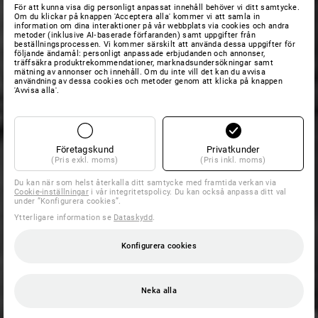
För att kunna visa dig personligt anpassat innehåll behöver vi ditt samtycke.
Om du klickar på knappen 'Acceptera alla' kommer vi att samla in
information om dina interaktioner på vår webbplats via cookies och andra
metoder (inklusive AI‑baserade förfaranden) samt uppgifter från
beställningsprocessen. Vi kommer särskilt att använda dessa uppgifter för
följande ändamål: personligt anpassade erbjudanden och annonser,
träffsäkra produktrekommendationer, marknadsundersökningar samt
mätning av annonser och innehåll. Om du inte vill det kan du avvisa
användning av dessa cookies och metoder genom att klicka på knappen
'Avvisa alla'.
Företagskund
Privatkunder
(Pris exkl. moms)
(Pris inkl. moms)
Du kan när som helst återkalla ditt samtycke med framtida verkan via
Cookie-inställningar
i vår integritetspolicy. Du kan också anpassa ditt val
under ”Konfigurera cookies”.
Ytterligare information se
Dataskydd
.
Konfigurera cookies
Neka alla