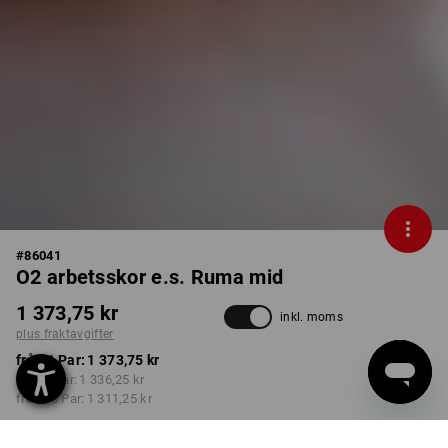
#
86041
O2 arbetsskor e.s. Ruma mid
1 373,75 kr
inkl. moms
plus fraktavgifter
från 1 Par:
1 373,75 kr
från 3 Par:
1 336,25 kr
från 10 Par:
1 311,25 kr
Leveranstiden är ca 3–6