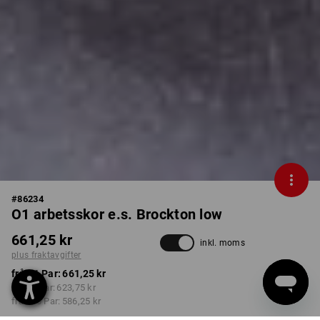
#
86234
O1 arbetsskor e.s. Brockton low
661,25 kr
inkl. moms
plus fraktavgifter
från 1 Par:
661,25 kr
från 3 Par:
623,75 kr
från 10 Par:
586,25 kr