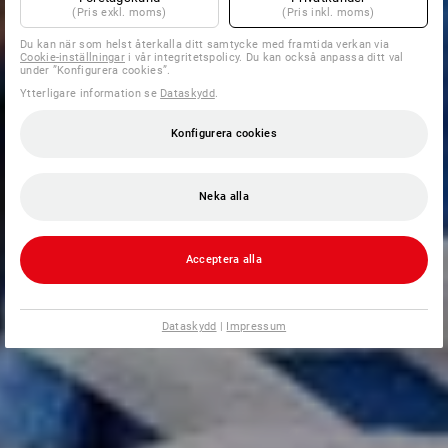
(Pris exkl. moms)
(Pris inkl. moms)
Du kan när som helst återkalla ditt samtycke med framtida verkan via
Cookie-inställningar
i vår integritetspolicy. Du kan också anpassa ditt val
under ”Konfigurera cookies”.
Ytterligare information se
Dataskydd
.
Konfigurera cookies
Neka alla
Acceptera alla
Dataskydd
|
Impressum