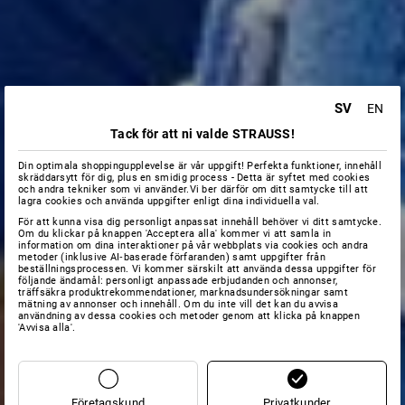
SV
EN
Tack för att ni valde STRAUSS!
Din optimala shoppingupplevelse är vår uppgift! Perfekta funktioner, innehåll
skräddarsytt för dig, plus en smidig process - Detta är syftet med cookies
och andra tekniker som vi använder.Vi ber därför om ditt samtycke till att
lagra cookies och använda uppgifter enligt dina individuella val.
För att kunna visa dig personligt anpassat innehåll behöver vi ditt samtycke.
Om du klickar på knappen 'Acceptera alla' kommer vi att samla in
information om dina interaktioner på vår webbplats via cookies och andra
metoder (inklusive AI‑baserade förfaranden) samt uppgifter från
beställningsprocessen. Vi kommer särskilt att använda dessa uppgifter för
följande ändamål: personligt anpassade erbjudanden och annonser,
träffsäkra produktrekommendationer, marknadsundersökningar samt
mätning av annonser och innehåll. Om du inte vill det kan du avvisa
användning av dessa cookies och metoder genom att klicka på knappen
'Avvisa alla'.
Företagskund
Privatkunder