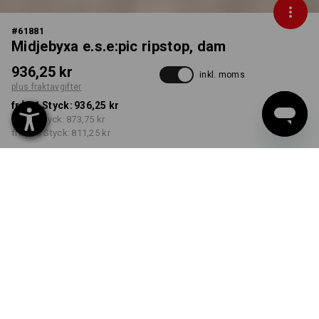
#
61881
Midjebyxa e.s.e:pic ripstop, dam
936,25 kr
inkl. moms
plus fraktavgifter
från 1 Styck:
936,25 kr
från 3 Styck:
873,75 kr
från 10 Styck:
811,25 kr
Leveranstiden är ca 3–6
arbetsdagar
FÄRG
STORLEK
C34
välj
välj
karbongrå
Rabatt på antal