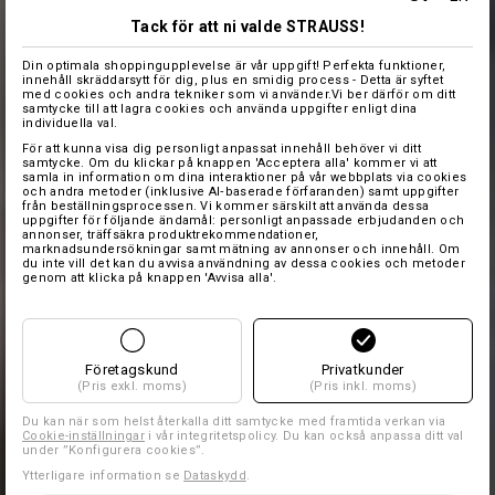
Tack för att ni valde STRAUSS!
Din optimala shoppingupplevelse är vår uppgift! Perfekta funktioner,
innehåll skräddarsytt för dig, plus en smidig process - Detta är syftet
med cookies och andra tekniker som vi använder.Vi ber därför om ditt
samtycke till att lagra cookies och använda uppgifter enligt dina
individuella val.
För att kunna visa dig personligt anpassat innehåll behöver vi ditt
samtycke. Om du klickar på knappen 'Acceptera alla' kommer vi att
samla in information om dina interaktioner på vår webbplats via cookies
och andra metoder (inklusive AI‑baserade förfaranden) samt uppgifter
från beställningsprocessen. Vi kommer särskilt att använda dessa
uppgifter för följande ändamål: personligt anpassade erbjudanden och
annonser, träffsäkra produktrekommendationer,
marknadsundersökningar samt mätning av annonser och innehåll. Om
du inte vill det kan du avvisa användning av dessa cookies och metoder
genom att klicka på knappen 'Avvisa alla'.
Företagskund
Privatkunder
(Pris exkl. moms)
(Pris inkl. moms)
Du kan när som helst återkalla ditt samtycke med framtida verkan via
Cookie-inställningar
i vår integritetspolicy. Du kan också anpassa ditt val
under ”Konfigurera cookies”.
Ytterligare information se
Dataskydd
.