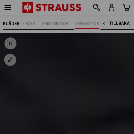
TILLBAKA    >
KLÄDER
DAMER
ARBETSBYXOR
YRKESBYXOR