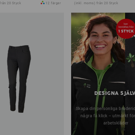
från 20 Styck
12
färger
(inkl. moms) från 20 Styck
DESIGNA SJÄLV
Skapa din personliga broderi
några få klick – utmärkt fö
arbetskläder