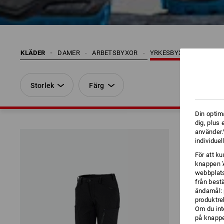
KLÄDER
DAMER
ARBETSBYXOR
YRKESBYXOR
Storlek
Färg
Din optim
dig, plus
använder.V
individuel
För att k
knappen '
webbplats
från best
ändamål: 
produktre
Om du int
på knappen