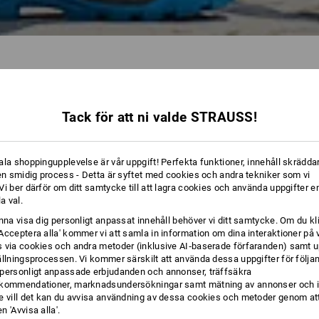
Tack för att ni valde STRAUSS!
35 Artiklar
Ytterligare 
ala shoppingupplevelse är vår uppgift! Perfekta funktioner, innehåll skräddar
 en smidig process - Detta är syftet med cookies och andra tekniker som vi
i ber därför om ditt samtycke till att lagra cookies och använda uppgifter en
la val.
unna visa dig personligt anpassat innehåll behöver vi ditt samtycke. Om du kl
Acceptera alla' kommer vi att samla in information om dina interaktioner på 
 via cookies och andra metoder (inklusive AI‑baserade förfaranden) samt u
ällningsprocessen. Vi kommer särskilt att använda dessa uppgifter för följa
personligt anpassade erbjudanden och annonser, träffsäkra
kommendationer, marknadsundersökningar samt mätning av annonser och i
e vill det kan du avvisa användning av dessa cookies och metoder genom att
 'Avvisa alla'.