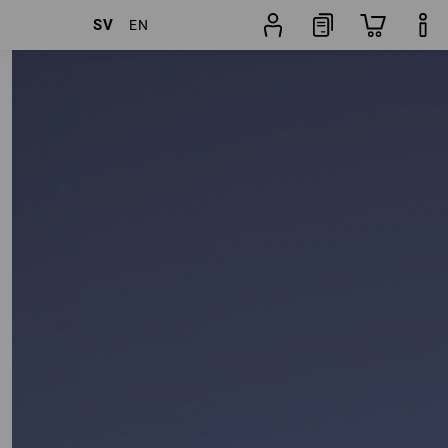
SV
EN
filter
Popularitet
Byxguide