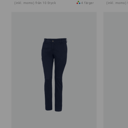
(inkl. moms) från 10 Styck
4
färger
(inkl. moms) 