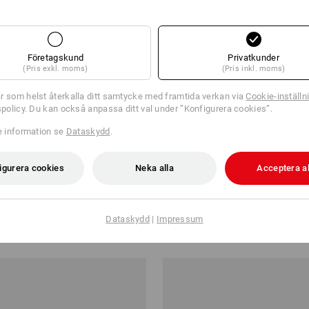
Företagskund
Privatkunder
(Pris exkl. moms)
(Pris inkl. moms)
r som helst återkalla ditt samtycke med framtida verkan via
Cookie-inställn
tspolicy. Du kan också anpassa ditt val under ”Konfigurera cookies”.
re information se
Dataskydd
.
igurera cookies
Neka alla
Acceptera al
e.s.motion ten sommar,dam
Cargo worker-jeans e.s.concret
Dataskydd
|
Impressum
kr
från
748,75 kr
från 10 Styck
5
färger
(inkl. moms) från 10 Styck