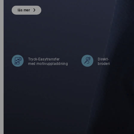
OR
läs mer
Tryck-Easytransfer
Direkt-
med motivuppladdning
broderi