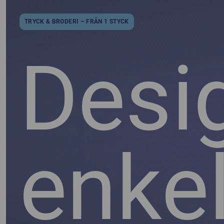
TRYCK & BRODERI – FRÅN 1 STYCK
Desi
enkel