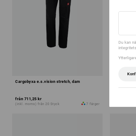
Du kan nä
integrite
Ytterliga
Konf
Cargobyxa e.s.vision stretch, dam
Cargobyxa 
från
711,25 kr
från
711,25 
(inkl. moms) från 20 Styck
7
färger
(inkl. moms) 