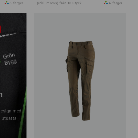
6
färger
(inkl. moms) från 10 Styck
4
färger
!
design med
r utsatta