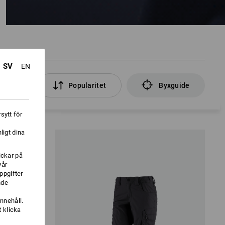
SV
EN
filter
Popularitet
Byxguide
sytt för
ligt dina
ickar på
vår
ppgifter
nde
nnehåll.
 klicka