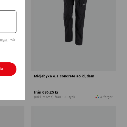
ingar
i vår
la
e, dam
Midjebyxa e.s.concrete solid, dam
från
686,25 kr
2
färger
(inkl. moms) från 10 Styck
4
färger