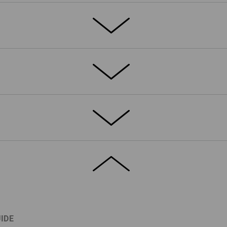
TALJER
EXTRA
®
slittålig 4-vägs-stretch bXeric
double
ärkta med tredubbla sömmar
MED I SVÄNGARNA
n med lock
 blixtlåsficka
nningssystemet följer flexibelt
, töjbar i sidan, ger bekväm
et skulle behövas.
Elastan
(ca. 230 g/m²)
n är en extraficka. Den hålls säkert
ller gå sönder.
IDE