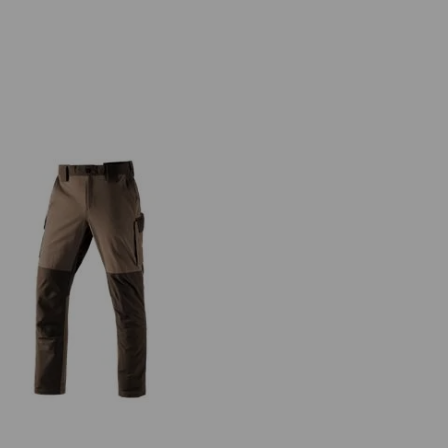
nktionscargobyxa e.s.dynashield