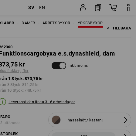
SV
EN
ter
Styck
KLÄDER
DAMER
ARBETSBYXOR
YRKESBYXOR
<   
TILLBAKA
#
62360
Funktionscargobyxa e.s.dynashield, dam
873,75 kr
inkl. moms
plus fraktavgifter
från 1 Styck:
873,75 kr
från 3 Styck:
811,25 kr
från 10 Styck:
748,75 kr
Leveranstiden är ca 3–6 arbetsdagar
FÄRG
hasselnöt / kastanj
3 utförande
STORLEK