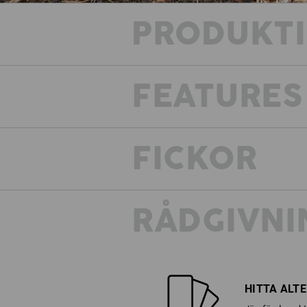
PRODUKT
FEATURES
FICKOR
RÅDGIVNI
HITTA ALT