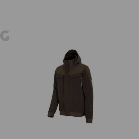
E
GG
eld
Vinter funktionsjacka e.s.dynashield
Fu