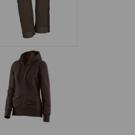
s. Hoody-Sweatjacka poly cotton,
dam