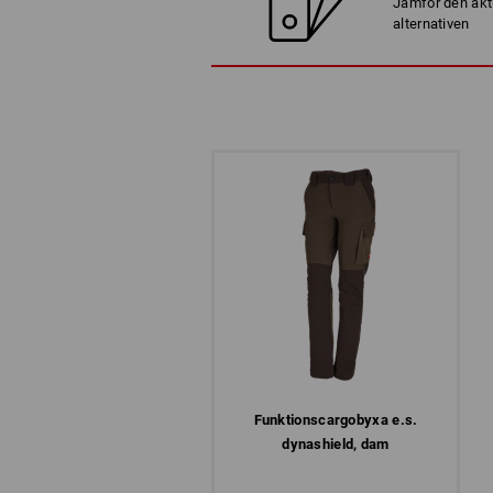
Jämför den akt
alternativen
Funktions­cargobyxa e.s.​
dynashield, dam