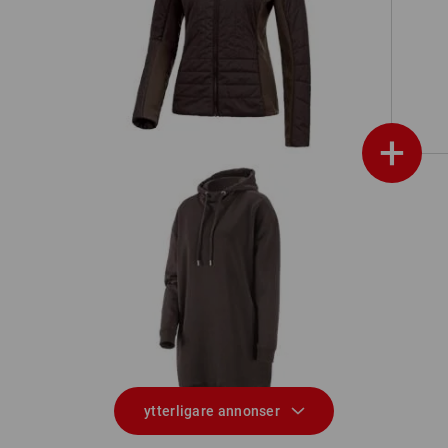
e.s. vadderad funktionsjacka thermo
 dam
stretch, dam
+
e.s. Oversize huv-sweatshirt poly
e.
am
cotton, damer
ytterligare annonser