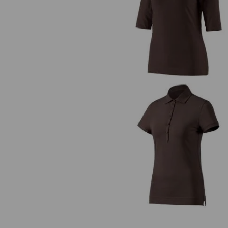
e.s. Shirt 3/4-ärm cotton stretch,
e.s. Polo-Shirt cotton stretch, d