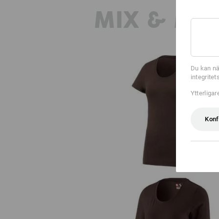
MIX & MA
Du kan nä
integrite
Ytterliga
e.s. T-Shirt cotton stretch, dam
Konf