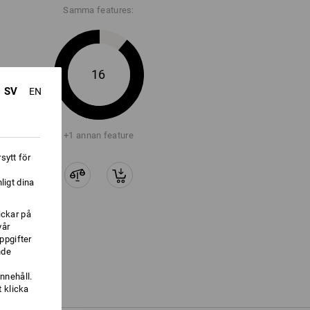
Samma features:
16
SV
EN
+1 annan feature
sytt för
ligt dina
ickar på
vår
ppgifter
nde
nnehåll.
 klicka