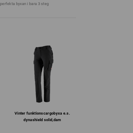
Ej blekning
perfekta byxan i bara 3 steg
Kallt järn
Vinter­ funktions­cargobyxa e.s.​
dynashield solid,​dam