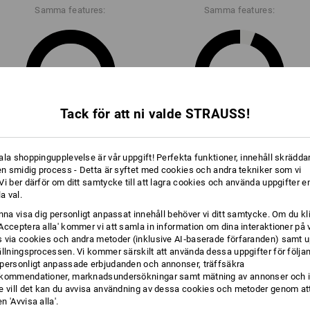
Samma features:
Samma features:
18
17
Tack för att ni valde STRAUSS!
+5 ytterligare features
+1 annan feature
ala shoppingupplevelse är vår uppgift! Perfekta funktioner, innehåll skräddar
 en smidig process - Detta är syftet med cookies och andra tekniker som vi
i ber därför om ditt samtycke till att lagra cookies och använda uppgifter en
la val.
unna visa dig personligt anpassat innehåll behöver vi ditt samtycke. Om du kl
Acceptera alla' kommer vi att samla in information om dina interaktioner på 
 via cookies och andra metoder (inklusive AI‑baserade förfaranden) samt u
Jämför alla detaljer
ällningsprocessen. Vi kommer särskilt att använda dessa uppgifter för följa
personligt anpassade erbjudanden och annonser, träffsäkra
kommendationer, marknadsundersökningar samt mätning av annonser och i
e vill det kan du avvisa användning av dessa cookies och metoder genom att
 'Avvisa alla'.