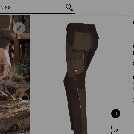
t
inkl. moms
873,75 kr
C32
plus fraktavgif