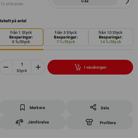
C32
15 utförande
Rabatt på antal
från 1 Styck
från 3 Styck
från 10 Styck
Besparingar:
Besparingar:
Besparingar:
0
%/
Styck
7
%/
Styck
14
%/
Styck
I varukorgen
Styck
Markera
Dela
Jämförelse
Profilera