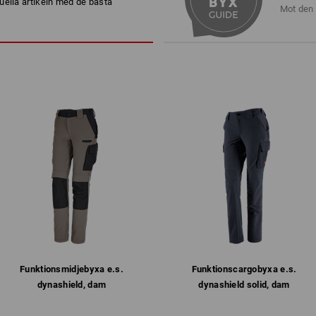
uella artikeln med de bästa
Maskintvätt 40 °C
Mot den 
Ej torktumling
Får ej torrengöras
Profilering:
Logoservice
1
mer
/
4
Funktions­midjebyxa e.s.​
Funktions­cargobyxa e.s.​
dynashield, dam
dynashield solid, dam