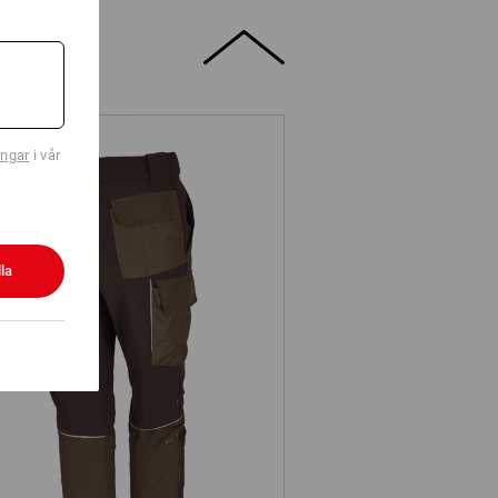
ingar
i vår
la
nktionscargobyxa e.s.dynashield,
dam