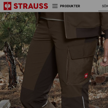
PRODUKTER
Funktionscargobyxa
hasselnö
e.s.dynashield, dam
/ kastanj