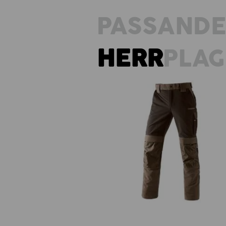
PASSAND
HERR
PLA
Funktionsmidjebyxa e.s.dynashi