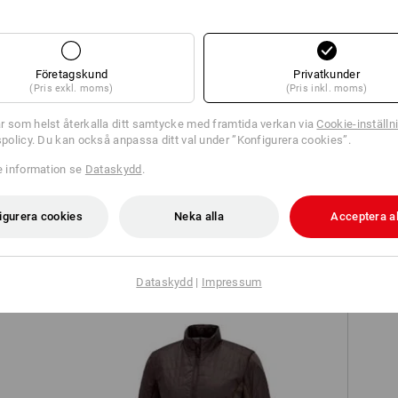
TCH
Företagskund
Privatkunder
(Pris exkl. moms)
(Pris inkl. moms)
r som helst återkalla ditt samtycke med framtida verkan via
Cookie-inställn
tspolicy. Du kan också anpassa ditt val under ”Konfigurera cookies”.
re information se
Dataskydd
.
e.s. Piqué-Polo cotton stretch, dam
igurera cookies
Neka alla
Acceptera al
Dataskydd
|
Impressum
Fu