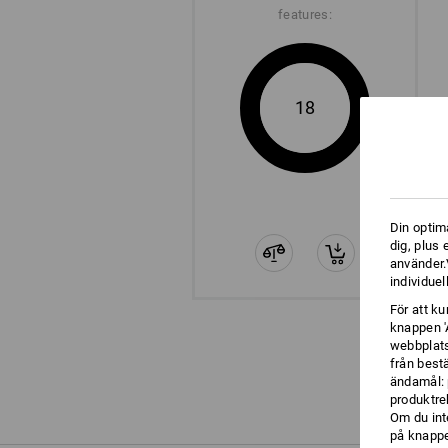
features:
18
Din optim
dig, plus
använder.V
individuel
För att k
knappen '
webbplats
från best
ändamål: 
produktre
Om du int
på knappen