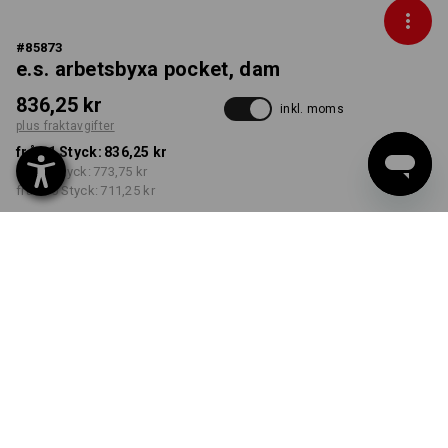
#
85873
e.s. arbetsbyxa pocket, dam
836,25 kr
inkl. moms
plus fraktavgifter
från 1 Styck:
836,25 kr
från 3 Styck:
773,75 kr
från 10 Styck:
711,25 kr
Leveranstiden är ca 3–6
arbetsdagar
FÄRG
STORLEK
C34
välj
välj
kastanj
Rabatt på antal