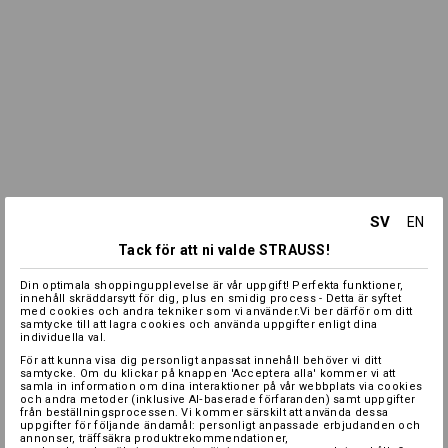
SV
EN
Tack för att ni valde STRAUSS!
Din optimala shoppingupplevelse är vår uppgift! Perfekta funktioner,
innehåll skräddarsytt för dig, plus en smidig process - Detta är syftet
med cookies och andra tekniker som vi använder.Vi ber därför om ditt
samtycke till att lagra cookies och använda uppgifter enligt dina
individuella val.
För att kunna visa dig personligt anpassat innehåll behöver vi ditt
samtycke. Om du klickar på knappen 'Acceptera alla' kommer vi att
samla in information om dina interaktioner på vår webbplats via cookies
och andra metoder (inklusive AI‑baserade förfaranden) samt uppgifter
från beställningsprocessen. Vi kommer särskilt att använda dessa
uppgifter för följande ändamål: personligt anpassade erbjudanden och
annonser, träffsäkra produktrekommendationer,