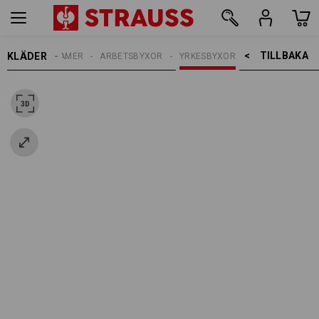
TILLBAKA    >
KLÄDER
DAMER
ARBETSBYXOR
YRKESBYXOR