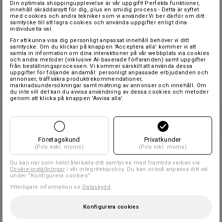
Din optimala shoppingupplevelse är vår uppgift! Perfekta funktioner,
innehåll skräddarsytt för dig, plus en smidig process - Detta är syftet
med cookies och andra tekniker som vi använder.Vi ber därför om ditt
samtycke till att lagra cookies och använda uppgifter enligt dina
individuella val.
För att kunna visa dig personligt anpassat innehåll behöver vi ditt
samtycke. Om du klickar på knappen 'Acceptera alla' kommer vi att
samla in information om dina interaktioner på vår webbplats via cookies
och andra metoder (inklusive AI‑baserade förfaranden) samt uppgifter
från beställningsprocessen. Vi kommer särskilt att använda dessa
uppgifter för följande ändamål: personligt anpassade erbjudanden och
annonser, träffsäkra produktrekommendationer,
marknadsundersökningar samt mätning av annonser och innehåll. Om
du inte vill det kan du avvisa användning av dessa cookies och metoder
genom att klicka på knappen 'Avvisa alla'.
Företagskund
Privatkunder
(Pris exkl. moms)
(Pris inkl. moms)
Du kan när som helst återkalla ditt samtycke med framtida verkan via
Cookie-inställningar
i vår integritetspolicy. Du kan också anpassa ditt val
under ”Konfigurera cookies”.
Ytterligare information se
Dataskydd
.
Konfigurera cookies