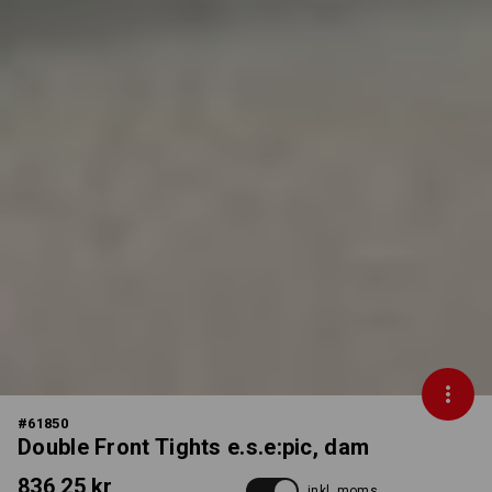
#
61850
Double Front Tights e.s.e:pic, dam
836,25 kr
inkl. moms