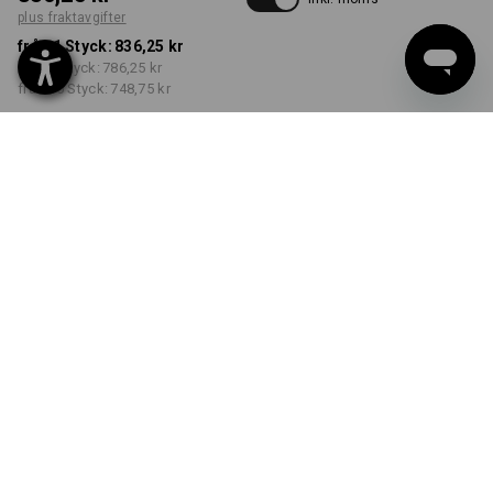
plus fraktavgifter
från 1 Styck:
836,25 kr
från 3 Styck:
786,25 kr
från 10 Styck:
748,75 kr
Leveranstiden är ca 3–6
arbetsdagar
FÄRG
STORLEK
C36
välj
välj
svart
Rabatt på antal
från 1 Styck
från 3 Styck
från 10 Styck
Besparingar:
Besparingar:
Besparingar:
0
%/
Styck
6
%/
Styck
10
%/
Styck