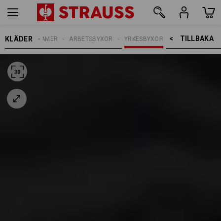
TILLBAKA    >
KLÄDER
DAMER
ARBETSBYXOR
YRKESBYXOR