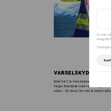
Du kan nä
integrite
Ytterliga
Konf
VARSELSKYDD I TE
Med 24/7 är hela teamet redo för alla 
färger blandade med varselfärger - all
stilen - för ännu fler mix & match-alter