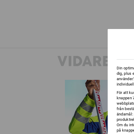
VIDARE I
Din optim
dig, plus
använder.V
individuel
För att k
knappen '
webbplats
från best
ändamål: 
produktre
Om du int
på knappen