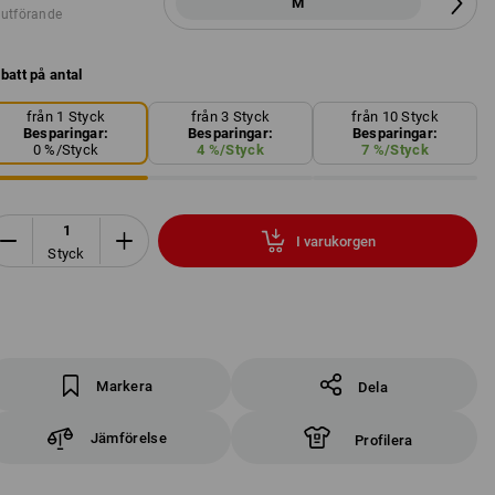
M
 utförande
batt på antal
från 1 Styck
från 3 Styck
från 10 Styck
Besparingar:
Besparingar:
Besparingar:
0
%/
Styck
4
%/
Styck
7
%/
Styck
I varukorgen
Styck
Markera
Dela
Jämförelse
Profilera