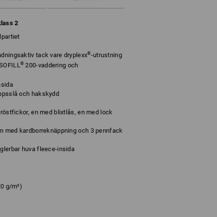
klass 2
lpartiet
®
ndningsaktiv tack vare dryplexx
-utrustning
®
ISOFILL
200-vaddering och
nsida
appsslå och hakskydd
bröstfickor, en med blixtlås, en med lock
, en med kardborreknäppning och 3 pennfack
glerbar huva fleece-insida
20 g/m²)