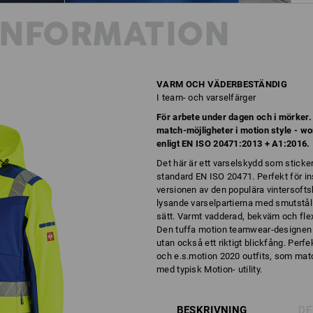
INFORMATION
VARM OCH VÄDERBESTÄNDIG
I team- och varselfärger
För arbete under dagen och i mörker.
match-möjligheter i motion style - w
enligt EN ISO 20471:2013 + A1:2016.
Det här är ett varselskydd som sticker u
standard EN ISO 20471. Perfekt för in
versionen av den populära vintersoft
lysande varselpartierna med smutståli
sätt. Varmt vadderad, bekväm och flex
Den tuffa motion teamwear-designen ä
utan också ett riktigt blickfång. Perf
och e.s.motion 2020 outfits, som match
med typisk Motion- utility.
BESKRIVNING
DE