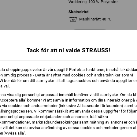
Vaddering
100
%
Polyester
Skötselråd:
Maskintvätt 40 °C
Ej torktumling
mer
Får ej torrengöras
Tack för att ni valde STRAUSS!
NFORMATION
ala shoppingupplevelse är vår uppgift! Perfekta funktioner, innehåll skräddar
Väderskyddsskiktet
 en smidig process - Detta är syftet med cookies och andra tekniker som vi
i ber därför om ditt samtycke till att lagra cookies och använda uppgifter en
la val.
Klicka på knappen "Informationsblad" f
unna visa dig personligt anpassat innehåll behöver vi ditt samtycke. Om du kl
Acceptera alla' kommer vi att samla in information om dina interaktioner på 
Informationsblad
 via cookies och andra metoder (inklusive AI‑baserade förfaranden) samt u
ällningsprocessen. Vi kommer särskilt att använda dessa uppgifter för följa
personligt anpassade erbjudanden och annonser, träffsäkra
kommendationer, marknadsundersökningar samt mätning av annonser och i
Profilering:
e vill det kan du avvisa användning av dessa cookies och metoder genom att
 'Avvisa alla'.