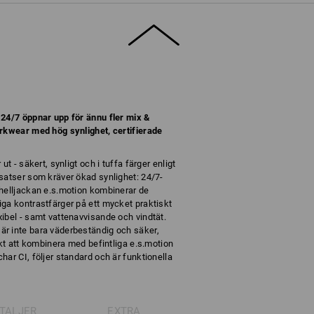
 24/7 öppnar upp för ännu fler mix &
orkwear med hög synlighet, certifierade
t - säkert, synligt och i tuffa färger enligt
satser som kräver ökad synlighet: 24/7-
shelljackan e.s.motion kombinerar de
ga kontrastfärger på ett mycket praktiskt
ibel - samt vattenavvisande och vindtät.
r inte bara väderbeständig och säker,
ekt att kombinera med befintliga e.s.motion
ar CI, följer standard och är funktionella
TALJER
EXTRA