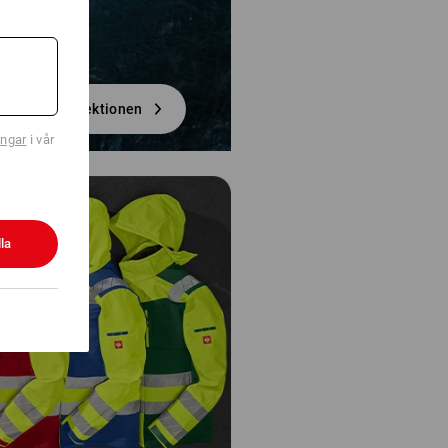
Upptäck kollektionen
ingar
i vår
la