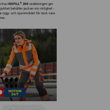
®
ktiva
ISOFILL
200
vadderingen ger
jukhet behåller jackan sin rörlighet -
ga rygg- och njurområdet får tack vare
rme.