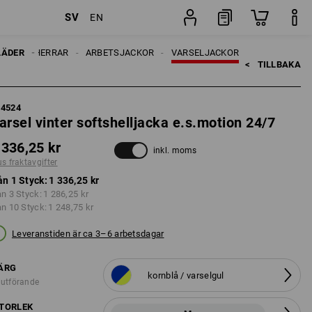
SV
EN
ifter
Styck
LÄDER
HERRAR
ARBETSJACKOR
VARSELJACKOR
<   
TILLBAKA
84524
arsel vinter softshelljacka e.s.motion 24/7
 336,25 kr
inkl. moms
us fraktavgifter
ån 1 Styck:
1 336,25 kr
ån 3 Styck:
1 286,25 kr
ån 10 Styck:
1 248,75 kr
Leveranstiden är ca 3–6 arbetsdagar
ÄRG
kornblå / varselgul
 utförande
TORLEK