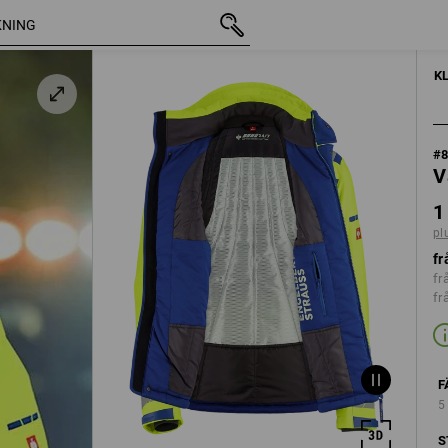
/
inkl. moms
1 336,25 kr
M
l
plus fraktavg
K
#
V
1
pl
fr
fr
fr
F
5
S