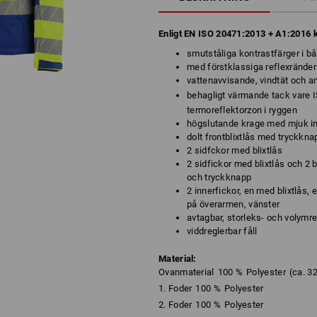
Enligt EN ISO 20471:2013 + A1:2016 
smutståliga kontrastfärger i bå
med förstklassiga reflexränder
vattenavvisande, vindtät och a
behagligt värmande tack vare 
termoreflektorzon i ryggen
högslutande krage med mjuk i
dolt frontblixtlås med tryckkn
2 sidfckor med blixtlås
2 sidfickor med blixtlås och 2 
och tryckknapp
2 innerfickor, en med blixtlås
på överarmen, vänster
avtagbar, storleks- och volymre
viddreglerbar fåll
Material:
Ovanmaterial
100
%
Polyester
(ca. 3
1. Foder
100
%
Polyester
2. Foder
100
%
Polyester