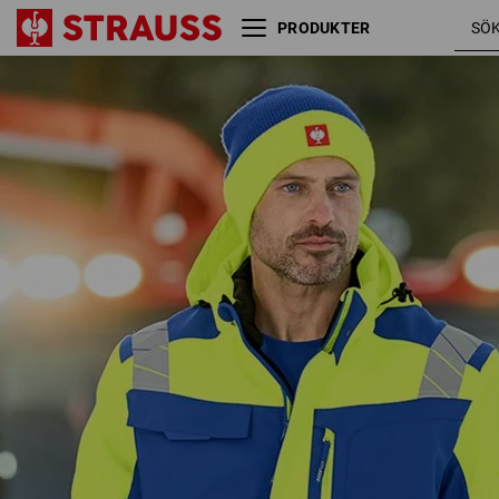
PRODUKTER
Varsel vinter softshelljacka
kornblå 
e.s.motion 24/7
varselgu