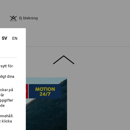
Ej blekning
Kallt järn
SV
EN
sytt för
Värmeskiktet
ligt dina
ör ytterligare information.
ickar på
vår
ppgifter
nde
nnehåll.
 klicka