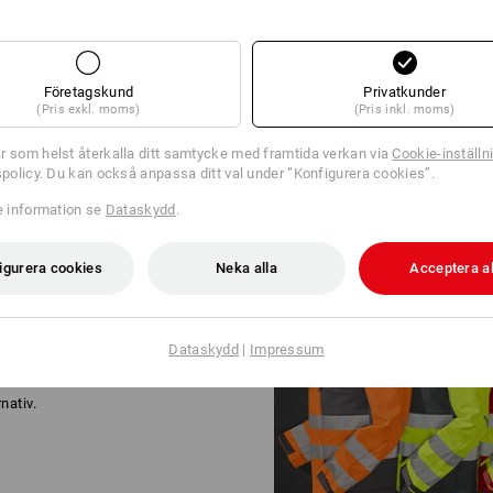
Logoservice
Företagskund
Privatkunder
(Pris exkl. moms)
(Pris inkl. moms)
r som helst återkalla ditt samtycke med framtida verkan via
Cookie-inställn
tspolicy. Du kan också anpassa ditt val under ”Konfigurera cookies”.
re information se
Dataskydd
.
igurera cookies
Neka alla
Acceptera al
AMFÄRGER
Dataskydd
|
Impressum
typer av jobb. Kraftfulla team-
t i den funktionella e.s.motion-
nativ.