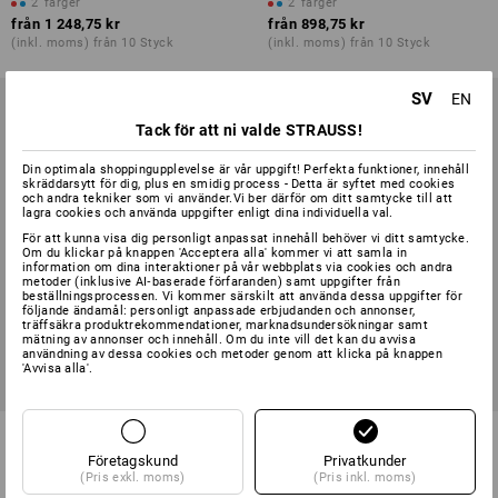
2
färger
2
färger
från
1 248,75 kr
från
898,75 kr
(inkl. moms) från 10 Styck
(inkl. moms) från 10 Styck
SV
EN
Tack för att ni valde STRAUSS!
Din optimala shoppingupplevelse är vår uppgift! Perfekta funktioner, innehåll
skräddarsytt för dig, plus en smidig process - Detta är syftet med cookies
och andra tekniker som vi använder.Vi ber därför om ditt samtycke till att
lagra cookies och använda uppgifter enligt dina individuella val.
För att kunna visa dig personligt anpassat innehåll behöver vi ditt samtycke.
Om du klickar på knappen 'Acceptera alla' kommer vi att samla in
information om dina interaktioner på vår webbplats via cookies och andra
metoder (inklusive AI‑baserade förfaranden) samt uppgifter från
beställningsprocessen. Vi kommer särskilt att använda dessa uppgifter för
följande ändamål: personligt anpassade erbjudanden och annonser,
träffsäkra produktrekommendationer, marknadsundersökningar samt
mätning av annonser och innehåll. Om du inte vill det kan du avvisa
användning av dessa cookies och metoder genom att klicka på knappen
'Avvisa alla'.
STONEKIT Varselparkas
STONEKIT varseljacka 4-i-1
Företagskund
Privatkunder
2
färger
2
färger
(Pris exkl. moms)
(Pris inkl. moms)
från
361,25 kr
från
623,75 kr