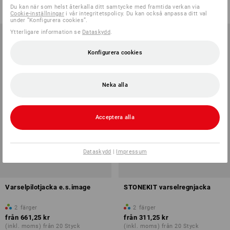
Du kan när som helst återkalla ditt samtycke med framtida verkan via
(inkl. moms) från 20 Styck
(inkl. moms) från 20 Styck
Cookie-inställningar
i vår integritetspolicy. Du kan också anpassa ditt val
under ”Konfigurera cookies”.
Ytterligare information se
Dataskydd
.
Konfigurera cookies
Neka alla
Acceptera alla
Dataskydd
|
Impressum
Varselpilotjacka e.s.image
STONEKIT varselregnjacka
2
färger
2
färger
från
661,25 kr
från
311,25 kr
(inkl. moms) från 20 Styck
(inkl. moms) från 20 Styck