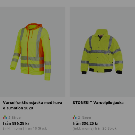
Varselfunktionsjacka med huva
STONEKIT Varselpilotjacka
e.s.motion 2020
2
färger
2
färger
från
586,25 kr
från
336,25 kr
(inkl. moms) från 10 Styck
(inkl. moms) från 20 Styck