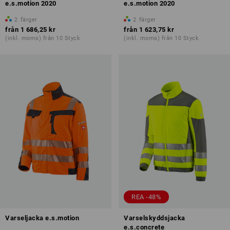
e.s.motion 2020
e.s.motion 2020
2
färger
2
färger
från
1 686,25 kr
från
1 623,75 kr
(inkl. moms) från 10 Styck
(inkl. moms) från 10 Styck
REA -48%
Varseljacka e.s.motion
Varselskyddsjacka
e.s.concrete