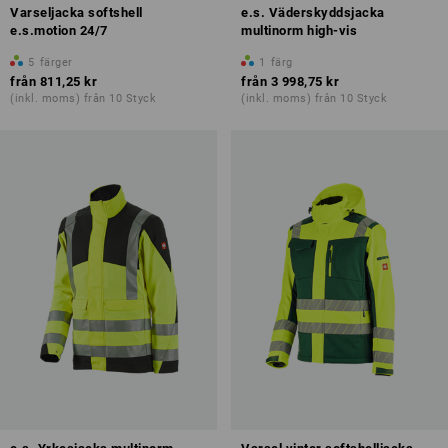
Varseljacka softshell
e.s. Väderskyddsjacka
e.s.motion 24/7
multinorm high-vis
5
färger
1
färg
från
811,25 kr
från
3 998,75 kr
(inkl. moms) från 10 Styck
(inkl. moms) från 10 Styck