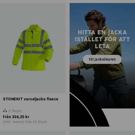
HITTA EN JACKA
ISTÄLLET FÖR ATT
LETA
till jacksökaren
STONEKIT varseljacka fleece
2
färger
från
336,25 kr
(inkl. moms) från 20 Styck