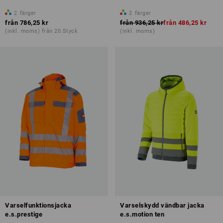
2
färger
2
färger
från
786,25 kr
från
936,25 kr
från
486,25 kr
(inkl. moms) från 20 Styck
(inkl. moms)
Varselfunktionsjacka
Varselskydd vändbar jacka
e.s.prestige
e.s.motion ten