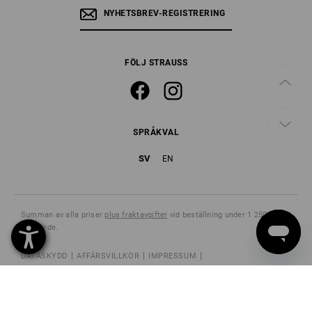
NYHETSBREV-REGISTRERING
FÖLJ STRAUSS
SPRÅKVAL
SV
EN
Summan av alla priser
plus fraktavgifter
vid beställning under 1 250,00 kr i
varuvärde.
DATASKYDD
AFFÄRSVILLKOR
IMPRESSUM
INFORMATION OM ANNULLERING