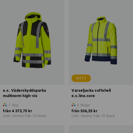
NYTT
e.s. Väderskyddsparka
Varseljacka softshell
multinorm high-vis
e.s.line.core
1
färg
2
färger
från
4 373,75 kr
från
536,25 kr
(inkl. moms) från 10 Styck
(inkl. moms) från 10 Styck