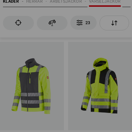
KLÄDER
HERRAR
ARBETSJACKOR
VARSELJACKOR
23