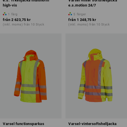
e.s. Yrkesjacka multinorm
Varsel vinter softshelljacka
high-vis
e.s.motion 24/7
1
färg
5
färger
från
2 623,75 kr
från
1 248,75 kr
(inkl. moms) från 10 Styck
(inkl. moms) från 10 Styck
Varsel functionsparkas
Varsel-vintersoftshelljacka