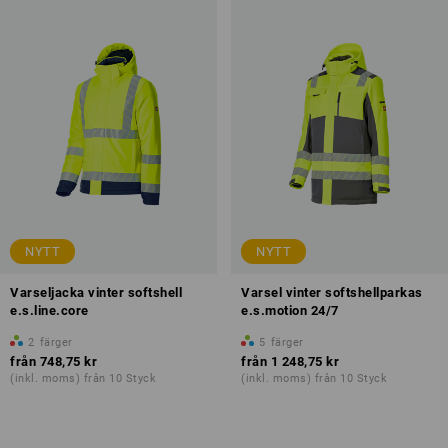
NYTT
NYTT
Varseljacka vinter softshell
Varsel vinter softshellparkas
e.s.line.core
e.s.motion 24/7
2
färger
5
färger
från
748,75 kr
från
1 248,75 kr
(inkl. moms) från 10 Styck
(inkl. moms) från 10 Styck