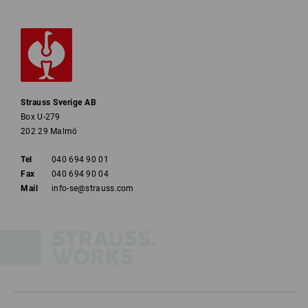
Strauss Sverige AB
Box U-279
202 29 Malmö
Tel
040 694 90 01
Fax
040 694 90 04
Mail
info-se@strauss.com