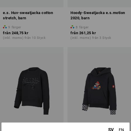
e.s. Huv-sweatjacka cotton
Hoody-Sweatjacka e.s.motion
stretch, barn
2020, barn
9
färger
8
färger
från
248,75 kr
från
261,25 kr
(inkl. moms) från 10 Styck
(inkl. moms) från 3 Styck
SV
EN