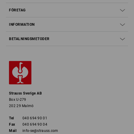
FÖRETAG
INFORMATION
BETALNINGSMETODER
Strauss Sverige AB
Box U-279
202 29 Malmö
Tel
040 694 90 01
Fax
040 694 90 04
Mail
info-se@strauss.com