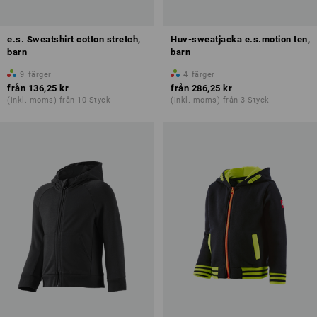
e.s. Sweatshirt cotton stretch,
Huv-sweatjacka e.s.motion ten,
barn
barn
9
färger
4
färger
från
136,25 kr
från
286,25 kr
(inkl. moms) från 10 Styck
(inkl. moms) från 3 Styck