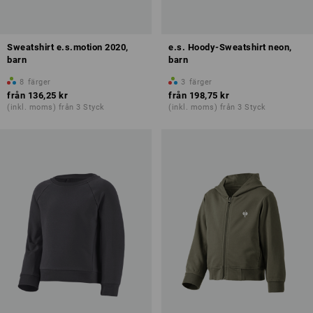
Sweatshirt e.s.motion 2020,
e.s. Hoody-Sweatshirt neon,
barn
barn
8
färger
3
färger
från
136,25 kr
från
198,75 kr
(inkl. moms) från 3 Styck
(inkl. moms) från 3 Styck