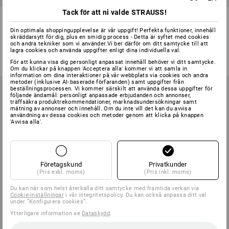
Tack för att ni valde STRAUSS!
Sweatshirt e.s.e:pic, barn
Mario Kart Hoody-Sweathsirt,
barn
Din optimala shoppingupplevelse är vår uppgift! Perfekta funktioner, innehåll
skräddarsytt för dig, plus en smidig process - Detta är syftet med cookies
3
färger
5
färger
och andra tekniker som vi använder.Vi ber därför om ditt samtycke till att
lagra cookies och använda uppgifter enligt dina individuella val.
från
186,25 kr
198,75 kr
(inkl. moms) från 3 Styck
(inkl. moms)
För att kunna visa dig personligt anpassat innehåll behöver vi ditt samtycke.
Om du klickar på knappen 'Acceptera alla' kommer vi att samla in
information om dina interaktioner på vår webbplats via cookies och andra
metoder (inklusive AI‑baserade förfaranden) samt uppgifter från
beställningsprocessen. Vi kommer särskilt att använda dessa uppgifter för
följande ändamål: personligt anpassade erbjudanden och annonser,
träffsäkra produktrekommendationer, marknadsundersökningar samt
mätning av annonser och innehåll. Om du inte vill det kan du avvisa
användning av dessa cookies och metoder genom att klicka på knappen
'Avvisa alla'.
Företagskund
Privatkunder
(Pris exkl. moms)
(Pris inkl. moms)
Du kan när som helst återkalla ditt samtycke med framtida verkan via
Cookie-inställningar
i vår integritetspolicy. Du kan också anpassa ditt val
under ”Konfigurera cookies”.
Ytterligare information se
Dataskydd
.