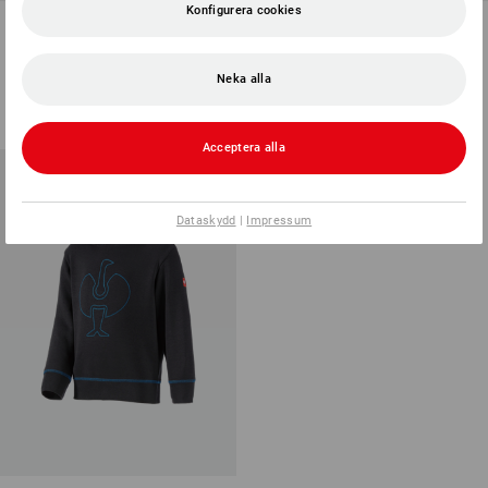
Konfigurera cookies
Mario Kart Sweatjacka, barn
Hoody-Sweatshirt e.s.iconic
works, barn
3
färger
4
färger
Neka alla
248,75 kr
från
186,25 kr
(inkl. moms)
(inkl. moms) från 3 Styck
Acceptera alla
Dataskydd
|
Impressum