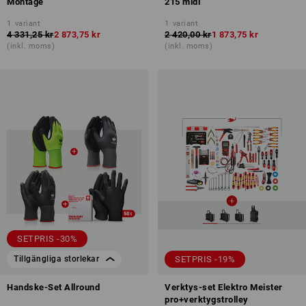
Montage
215 midi
1
variant
1
variant
4 331,25 kr
2 873,75 kr
2 420,00 kr
1 873,75 kr
(inkl. moms)
(inkl. moms)
SETPRIS -30%
SETPRIS -19%
Tillgängliga storlekar
Handske-Set Allround
Verktys-set Elektro Meister
pro+verktygstrolley