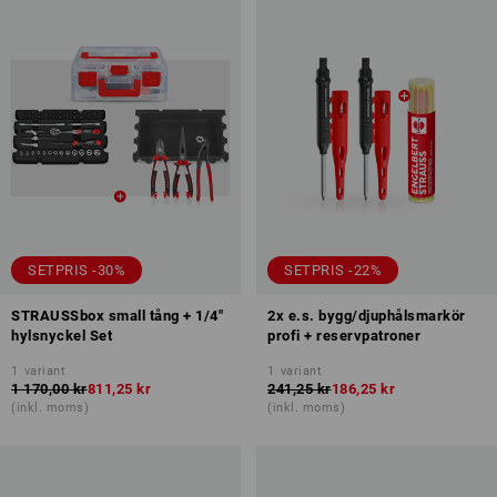
SETPRIS -30%
SETPRIS -22%
STRAUSSbox small tång + 1/4"
2x e.s. bygg/djuphålsmarkör
hylsnyckel Set
profi + reservpatroner
1
variant
1
variant
1 170,00 kr
811,25 kr
241,25 kr
186,25 kr
(inkl. moms)
(inkl. moms)