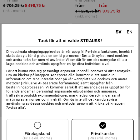
1
variant
4
utförande
6 706,25 kr
5 498,75 kr
från
från
(inkl. moms)
11 278,75 kr
9 373,75 kr
(inkl. moms)
SV
EN
Tack för att ni valde STRAUSS!
Din optimala shoppingupplevelse är vår uppgift! Perfekta funktioner, innehåll
skräddarsytt för dig, plus en smidig process - Detta är syftet med cookies
och andra tekniker som vi använder.Vi ber därför om ditt samtycke till att
lagra cookies och använda uppgifter enligt dina individuella val.
För att kunna visa dig personligt anpassat innehåll behöver vi ditt samtycke.
Om du klickar på knappen 'Acceptera alla' kommer vi att samla in
information om dina interaktioner på vår webbplats via cookies och andra
metoder (inklusive AI‑baserade förfaranden) samt uppgifter från
beställningsprocessen. Vi kommer särskilt att använda dessa uppgifter för
följande ändamål: personligt anpassade erbjudanden och annonser,
träffsäkra produktrekommendationer, marknadsundersökningar samt
mätning av annonser och innehåll. Om du inte vill det kan du avvisa
användning av dessa cookies och metoder genom att klicka på knappen
'Avvisa alla'.
SETPRIS -22%
REA -20%
STRAUSSbox verktygs-set
Verktygssats Trä
Allround pro 1/4" + 1/2"
Företagskund
Privatkunder
(Pris exkl. moms)
(Pris inkl. moms)
1
variant
1
variant