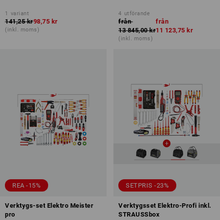
1
variant
4
utförande
141,25 kr
98,75 kr
från
från
(inkl. moms)
13 845,00 kr
11 123,75 kr
(inkl. moms)
REA -15%
SETPRIS -23%
Verktygs-set Elektro Meister
Verktygsset Elektro-Profi inkl.
pro
STRAUSSbox