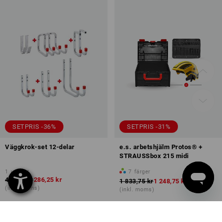
SETPRIS -36%
SETPRIS -31%
Väggkrok-set 12-delar
e.s. arbetshjälm Protos® +
STRAUSSbox 215 midi
1
variant
7
färger
452,50 kr
286,25 kr
1 833,75 kr
1 248,75 kr
(inkl. moms)
(inkl. moms)