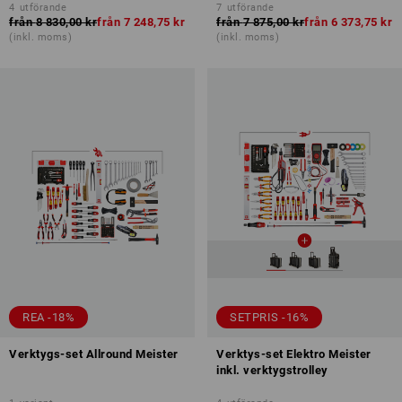
4
utförande
7
utförande
från
8 830,00 kr
från
7 248,75 kr
från
7 875,00 kr
från
6 373,75 kr
(inkl. moms)
(inkl. moms)
REA -18%
SETPRIS -16%
Verktygs-set Allround Meister
Verktys-set Elektro Meister
inkl. verktygstrolley