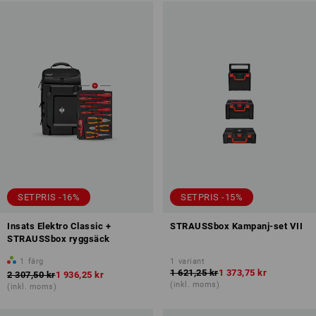
SETPRIS -16%
SETPRIS -15%
Insats Elektro Classic +
STRAUSSbox Kampanj-set VII
STRAUSSbox ryggsäck
1
färg
1
variant
1 621,25 kr
1 373,75 kr
2 307,50 kr
1 936,25 kr
(inkl. moms)
(inkl. moms)