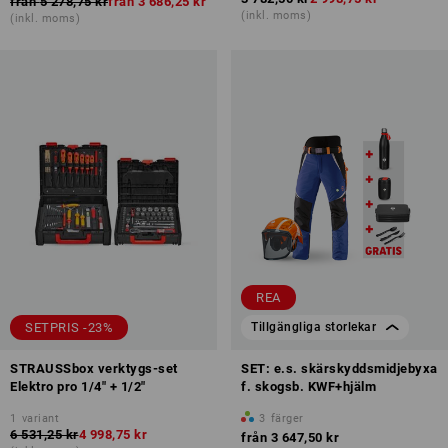
från
5 278,75 kr
från
3 686,25 kr
(inkl. moms)
(inkl. moms)
REA
SETPRIS -23%
Tillgängliga storlekar
STRAUSSbox verktygs-set
SET: e.s. skärskyddsmidjebyxa
Elektro pro 1/4" + 1/2"
f. skogsb. KWF+hjälm
1
variant
3
färger
6 531,25 kr
4 998,75 kr
från
3 647,50 kr