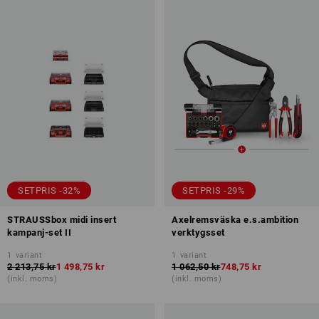
SETPRIS -32%
SETPRIS -29%
STRAUSSbox midi insert
Axelremsväska e.s.ambition
kampanj-set II
verktygsset
1
variant
1
variant
2 213,75 kr
1 498,75 kr
1 062,50 kr
748,75 kr
(inkl. moms)
(inkl. moms)