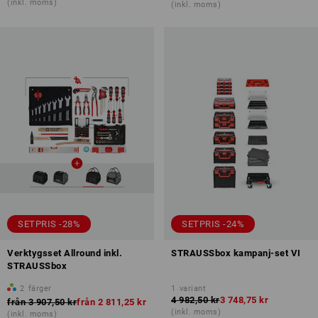
(inkl. moms)
(inkl. moms)
SETPRIS -28%
SETPRIS -24%
Verktygsset Allround inkl.
STRAUSSbox kampanj-set VI
STRAUSSbox
2
färger
1
variant
4 982,50 kr
3 748,75 kr
från
3 907,50 kr
från
2 811,25 kr
(inkl. moms)
(inkl. moms)