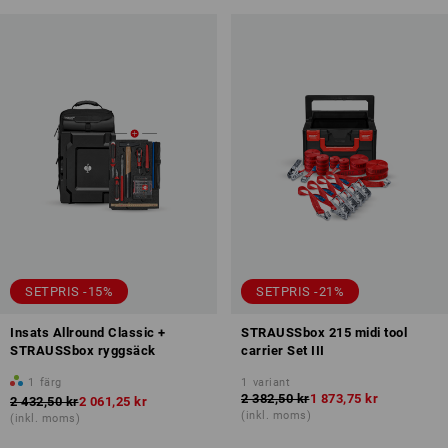
SETPRIS -15%
SETPRIS -21%
Insats Allround Classic +
STRAUSSbox 215 midi tool
STRAUSSbox ryggsäck
carrier Set III
1
färg
1
variant
2 382,50 kr
1 873,75 kr
2 432,50 kr
2 061,25 kr
(inkl. moms)
(inkl. moms)