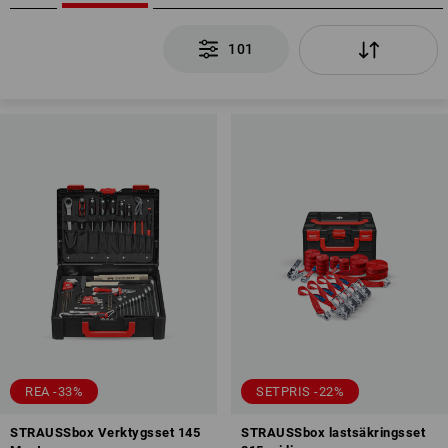
101
REA -33%
SETPRIS -22%
STRAUSSbox Verktygsset 145
STRAUSSbox lastsäkringsset