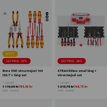
NYTT
SETPRIS -29%
SETPRIS -38%
Wera VDE-skruvmejsel 160
STRAUSSbox small tång +
iSS/7 + tång-set
skruvmejsel-set
1
variant
1
variant
1 110,00 kr
785,00 kr
1 213,75 kr
748,75 kr
(inkl. moms)
(inkl. moms)