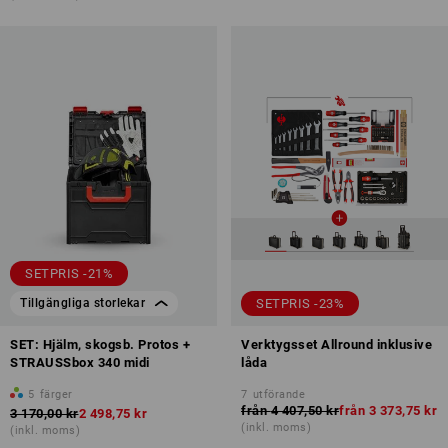
SETPRIS -21%
SETPRIS -23%
Tillgängliga storlekar
SET: Hjälm, skogsb. Protos +
Verktygsset Allround inklusive
STRAUSSbox 340 midi
låda
5
färger
7
utförande
från
4 407,50 kr
från
3 373,75 kr
3 170,00 kr
2 498,75 kr
(inkl. moms)
(inkl. moms)