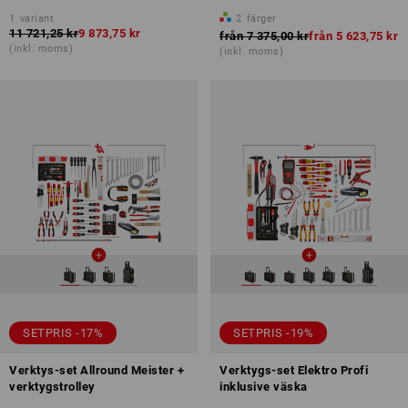
1
variant
2
färger
11 721,25 kr
9 873,75 kr
från
7 375,00 kr
från
5 623,75 kr
(inkl. moms)
(inkl. moms)
SETPRIS -17%
SETPRIS -19%
Verktys-set Allround Meister +
Verktygs-set Elektro Profi
verktygstrolley
inklusive väska