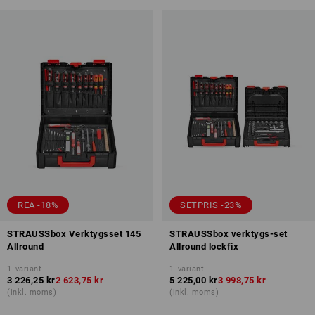
REA -18%
SETPRIS -23%
STRAUSSbox Verktygsset 145
STRAUSSbox verktygs-set
Allround
Allround lockfix
1
variant
1
variant
3 226,25 kr
2 623,75 kr
5 225,00 kr
3 998,75 kr
(inkl. moms)
(inkl. moms)