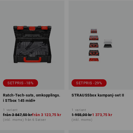
SETPRIS -18%
SETPRIS -29%
Ratch-Tech-sats, omkopplings.
STRAUSSbox kampanj-set II
i STbox 145 midi+
1
variant
1
variant
från
3 847,50 kr
från
3 123,75 kr
1 955,00 kr
1 373,75 kr
(inkl. moms) från 6 Satser
(inkl. moms)