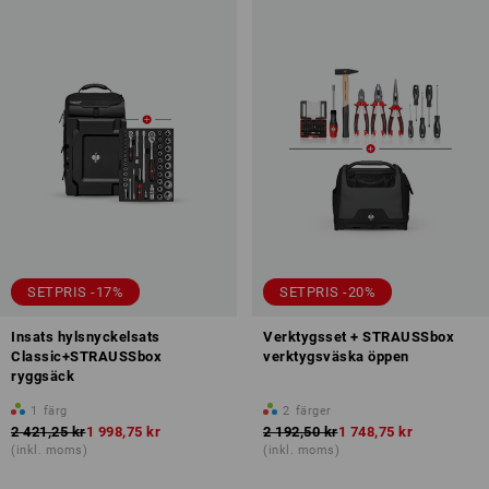
SETPRIS -17%
SETPRIS -20%
Insats hylsnyckelsats
Verktygsset + STRAUSSbox
Classic+STRAUSSbox
verktygsväska öppen
ryggsäck
1
färg
2
färger
2 421,25 kr
1 998,75 kr
2 192,50 kr
1 748,75 kr
(inkl. moms)
(inkl. moms)