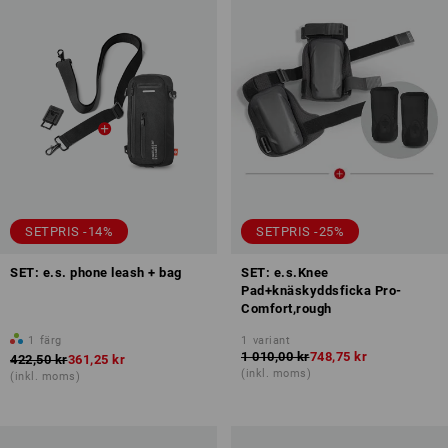
SETPRIS -14%
SETPRIS -25%
SET: e.s. phone leash + bag
SET: e.s.Knee
Pad+knäskyddsficka Pro-
Comfort,rough
1
färg
1
variant
1 010,00 kr
748,75 kr
422,50 kr
361,25 kr
(inkl. moms)
(inkl. moms)