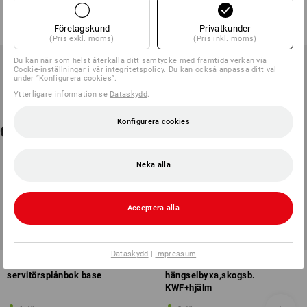
från
3 647,50 kr
422,50 kr
361,25 kr
(inkl. moms)
(inkl. moms)
Företagskund
Privatkunder
(Pris exkl. moms)
(Pris inkl. moms)
Du kan när som helst återkalla ditt samtycke med framtida verkan via
Cookie-inställningar
i vår integritetspolicy. Du kan också anpassa ditt val
under ”Konfigurera cookies”.
Ytterligare information se
Dataskydd
.
Konfigurera cookies
Neka alla
Acceptera alla
REA
SETPRIS -14%
Tillgängliga storlekar
Dataskydd
|
Impressum
SET: e.s. servitörsväskan +
SET: e.s. skärskydds
servitörsplånbok base
hängselbyxa,skogsb.
KWF+hjälm