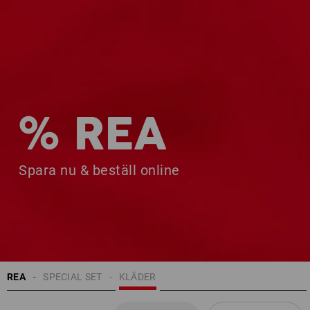
% REA
Spara nu & beställ online
REA
SPECIAL SET
KLÄDER