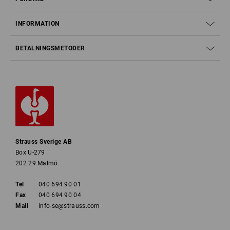
INFORMATION
BETALNINGSMETODER
Strauss Sverige AB
Box U-279
202 29 Malmö
Tel
040 694 90 01
Fax
040 694 90 04
Mail
info-se@strauss.com