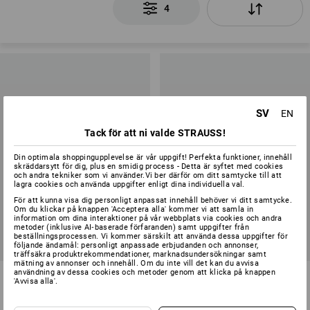
4
SV
EN
Tack för att ni valde STRAUSS!
Din optimala shoppingupplevelse är vår uppgift! Perfekta funktioner, innehåll
skräddarsytt för dig, plus en smidig process - Detta är syftet med cookies
och andra tekniker som vi använder.Vi ber därför om ditt samtycke till att
lagra cookies och använda uppgifter enligt dina individuella val.
För att kunna visa dig personligt anpassat innehåll behöver vi ditt samtycke.
Om du klickar på knappen 'Acceptera alla' kommer vi att samla in
information om dina interaktioner på vår webbplats via cookies och andra
REA
metoder (inklusive AI‑baserade förfaranden) samt uppgifter från
beställningsprocessen. Vi kommer särskilt att använda dessa uppgifter för
SETPRIS -14%
Tillgängliga storlekar
följande ändamål: personligt anpassade erbjudanden och annonser,
träffsäkra produktrekommendationer, marknadsundersökningar samt
mätning av annonser och innehåll. Om du inte vill det kan du avvisa
användning av dessa cookies och metoder genom att klicka på knappen
SET: e.s. skärskyddsmidjebyxa
SET: e.s. phone leash + bag
'Avvisa alla'.
f. skogsb. KWF+hjälm
3
färger
1
färg