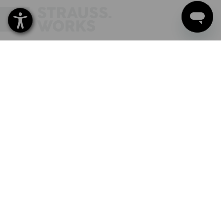
NYHETSBREV-REGISTRERING
FÖLJ STRAUSS
SPRÅKVAL
SV
EN
Summan av alla priser
plus fraktavgifter
vid beställning under 1 250,00 kr i