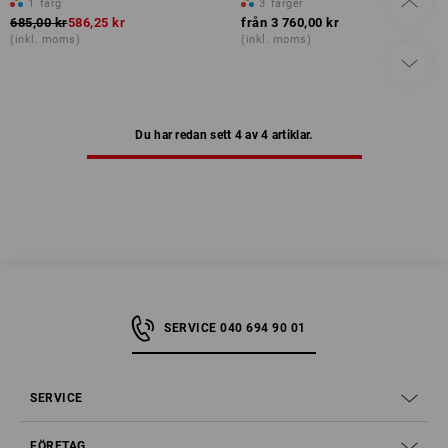
1
färg
3
färger
685,00 kr
586,25 kr
från
3 760,00 kr
(inkl. moms)
(inkl. moms)
Du har redan sett 4 av 4 artiklar.
SERVICE 040 694 90 01
SERVICE
FÖRETAG