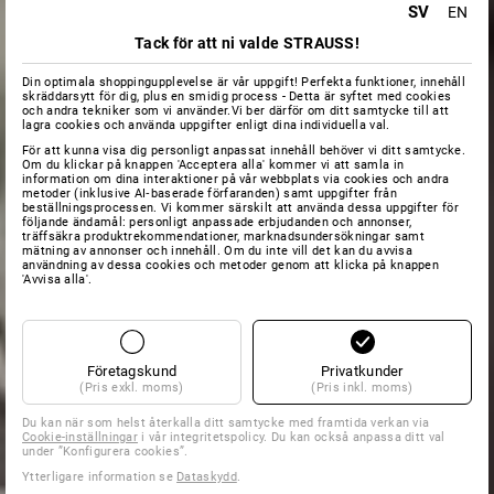
SV
EN
Tack för att ni valde STRAUSS!
Din optimala shoppingupplevelse är vår uppgift! Perfekta funktioner, innehåll
skräddarsytt för dig, plus en smidig process - Detta är syftet med cookies
och andra tekniker som vi använder.Vi ber därför om ditt samtycke till att
lagra cookies och använda uppgifter enligt dina individuella val.
För att kunna visa dig personligt anpassat innehåll behöver vi ditt samtycke.
Om du klickar på knappen 'Acceptera alla' kommer vi att samla in
information om dina interaktioner på vår webbplats via cookies och andra
metoder (inklusive AI‑baserade förfaranden) samt uppgifter från
beställningsprocessen. Vi kommer särskilt att använda dessa uppgifter för
följande ändamål: personligt anpassade erbjudanden och annonser,
träffsäkra produktrekommendationer, marknadsundersökningar samt
mätning av annonser och innehåll. Om du inte vill det kan du avvisa
användning av dessa cookies och metoder genom att klicka på knappen
'Avvisa alla'.
Företagskund
Privatkunder
(Pris exkl. moms)
(Pris inkl. moms)
Du kan när som helst återkalla ditt samtycke med framtida verkan via
Cookie-inställningar
i vår integritetspolicy. Du kan också anpassa ditt val
under ”Konfigurera cookies”.
Ytterligare information se
Dataskydd
.