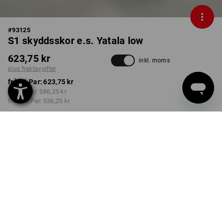
#
93125
S1 skyddsskor e.s. Yatala low
623,75 kr
inkl. moms
plus fraktavgifter
från 1 Par:
623,75 kr
från 3 Par:
586,25 kr
från 10 Par:
536,25 kr
På lager ungefär från
kalendervecka 52
FÄRG
STORLEK
41
välj
välj
kastanj
Rabatt på antal