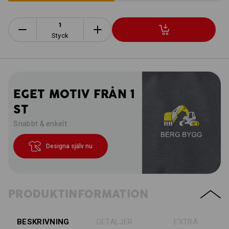
Styck
EGET MOTIV FRÅN 1
ST
Snabbt & enkelt
Designa själv nu
PRODUKTINFORMATION
BESKRIVNING
DETALJER
EXTRA