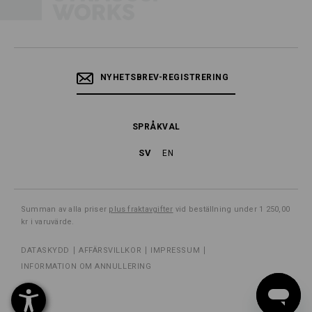
NYHETSBREV-REGISTRERING
SPRÅKVAL
SV
EN
Summan av alla priser
plus fraktavgifter
vid beställning under 1 250,00
kr i varuvärde.
DATASKYDD
AFFÄRSVILLKOR
IMPRESSUM
INFORMATION OM ANNULLERING