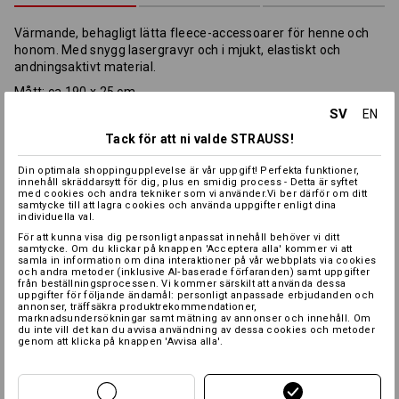
Värmande, behagligt lätta fleece-accessoarer för henne och
honom. Med snygg lasergravyr och i mjukt, elastiskt och
andningsaktivt material.
Mått: ca
190 x 25 cm
SV
EN
Material:
Tack för att ni valde STRAUSS!
Ovanmaterial
100
%
Polyester
(ca. 158 g/m²)
Skötselråd:
Din optimala shoppingupplevelse är vår uppgift! Perfekta funktioner,
innehåll skräddarsytt för dig, plus en smidig process - Detta är syftet
med cookies och andra tekniker som vi använder.Vi ber därför om ditt
samtycke till att lagra cookies och använda uppgifter enligt dina
individuella val.
För att kunna visa dig personligt anpassat innehåll behöver vi ditt
samtycke. Om du klickar på knappen 'Acceptera alla' kommer vi att
samla in information om dina interaktioner på vår webbplats via cookies
och andra metoder (inklusive AI‑baserade förfaranden) samt uppgifter
från beställningsprocessen. Vi kommer särskilt att använda dessa
uppgifter för följande ändamål: personligt anpassade erbjudanden och
annonser, träffsäkra produktrekommendationer,
Värmeskiktet
marknadsundersökningar samt mätning av annonser och innehåll. Om
du inte vill det kan du avvisa användning av dessa cookies och metoder
genom att klicka på knappen 'Avvisa alla'.
Profilering: