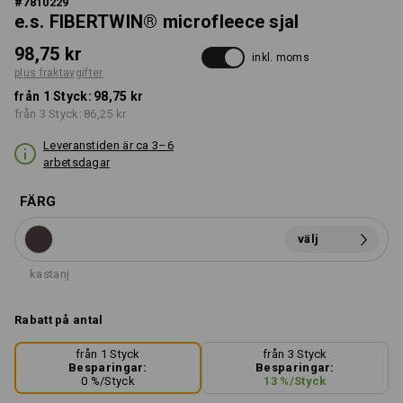
#
7810229
e.s. FIBERTWIN® microfleece sjal
98,75 kr
inkl. moms
plus fraktavgifter
från 1 Styck:
98,75 kr
från 3 Styck:
86,25 kr
Leveranstiden är ca 3–6
arbetsdagar
FÄRG
välj
kastanj
Rabatt på antal
från 1 Styck
från 3 Styck
Besparingar:
Besparingar:
0
%/
Styck
13
%/
Styck