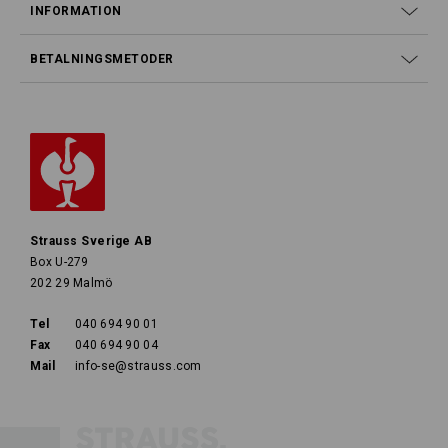
INFORMATION
BETALNINGSMETODER
Strauss Sverige AB
Box U-279
202 29 Malmö
Tel
040 694 90 01
Fax
040 694 90 04
Mail
info-se@strauss.com