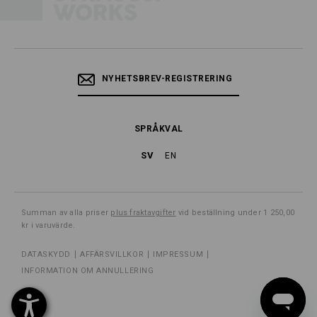
NYHETSBREV-REGISTRERING
SPRÅKVAL
SV
EN
Summan av alla priser
plus fraktavgifter
vid beställning under 1 250,00
kr i varuvärde.
DATASKYDD
AFFÄRSVILLKOR
IMPRESSUM
INFORMATION OM ANNULLERING