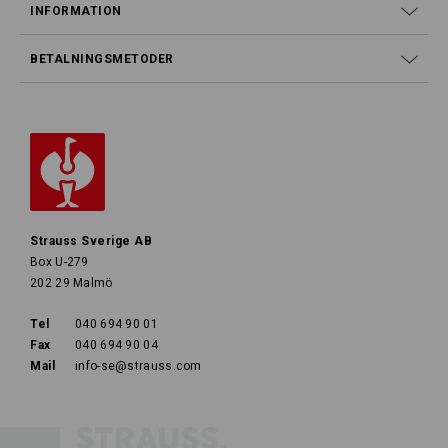
INFORMATION
BETALNINGSMETODER
Strauss Sverige AB
Box U-279
202 29 Malmö
Tel
040 694 90 01
Fax
040 694 90 04
Mail
info-se@strauss.com