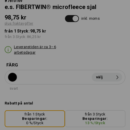
#
7810169
e.s. FIBERTWIN® microfleece sjal
98,75 kr
inkl. moms
plus fraktavgifter
från 1 Styck:
98,75 kr
från 3 Styck:
86,25 kr
Leveranstiden är ca 3–6
arbetsdagar
FÄRG
välj
svart
Rabatt på antal
från 1 Styck
från 3 Styck
Besparingar:
Besparingar:
0
%/
Styck
13
%/
Styck