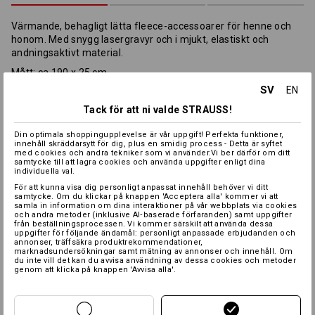
Värmande, behagligt lätta fleece-accessoarer för henne och
honom. Med snygg lasergravyr och i mjukt, elastiskt och
andningsaktivt material.
Mått: ca
190 x 25 cm
SV
EN
Material:
Tack för att ni valde STRAUSS!
Ovanmaterial
100
%
Polyester
(ca. 158 g/m²)
Skötselråd:
Din optimala shoppingupplevelse är vår uppgift! Perfekta funktioner,
innehåll skräddarsytt för dig, plus en smidig process - Detta är syftet
med cookies och andra tekniker som vi använder.Vi ber därför om ditt
samtycke till att lagra cookies och använda uppgifter enligt dina
individuella val.
För att kunna visa dig personligt anpassat innehåll behöver vi ditt
samtycke. Om du klickar på knappen 'Acceptera alla' kommer vi att
samla in information om dina interaktioner på vår webbplats via cookies
och andra metoder (inklusive AI‑baserade förfaranden) samt uppgifter
från beställningsprocessen. Vi kommer särskilt att använda dessa
uppgifter för följande ändamål: personligt anpassade erbjudanden och
annonser, träffsäkra produktrekommendationer,
Värmeskiktet
marknadsundersökningar samt mätning av annonser och innehåll. Om
du inte vill det kan du avvisa användning av dessa cookies och metoder
genom att klicka på knappen 'Avvisa alla'.
Profilering: