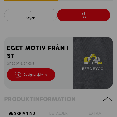
Styck
EGET MOTIV FRÅN 1
ST
Snabbt & enkelt
Designa själv nu
PRODUKTINFORMATION
BESKRIVNING
DETALJER
EXTRA