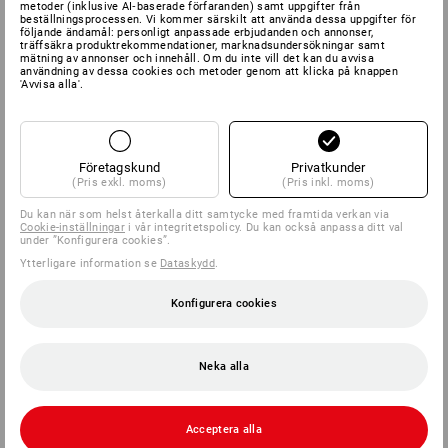
metoder (inklusive AI‑baserade förfaranden) samt uppgifter från
beställningsprocessen. Vi kommer särskilt att använda dessa uppgifter för
följande ändamål: personligt anpassade erbjudanden och annonser,
träffsäkra produktrekommendationer, marknadsundersökningar samt
mätning av annonser och innehåll. Om du inte vill det kan du avvisa
användning av dessa cookies och metoder genom att klicka på knappen
'Avvisa alla'.
Företagskund
Privatkunder
(Pris exkl. moms)
(Pris inkl. moms)
Du kan när som helst återkalla ditt samtycke med framtida verkan via
Cookie-inställningar
i vår integritetspolicy. Du kan också anpassa ditt val
under ”Konfigurera cookies”.
Ytterligare information se
Dataskydd
.
Konfigurera cookies
Neka alla
Acceptera alla