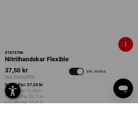
#
7613706
Nitrilhandskar Flexible
37,50 kr
inkl. moms
plus fraktavgifter
från 1 Par:
37,50 kr
från 12 Par:
31,25 kr
från 120 Par:
28,75 kr
från 480 Par:
25,00 kr
Leveranstiden är ca 3–6
arbetsdagar
FÄRG
STORLEK